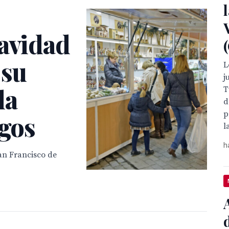

Navidad
 su
L
j
la
T
d
p
igos
l
h
an Francisco de