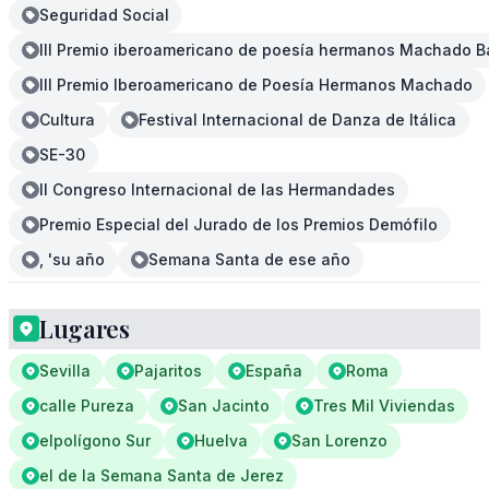
Seguridad Social
III Premio iberoamericano de poesía hermanos Machado B
III Premio Iberoamericano de Poesía Hermanos Machado
Cultura
Festival Internacional de Danza de Itálica
SE-30
II Congreso Internacional de las Hermandades
Premio Especial del Jurado de los Premios Demófilo
, 'su año
Semana Santa de ese año
Lugares
Sevilla
Pajaritos
España
Roma
calle Pureza
San Jacinto
Tres Mil Viviendas
elpolígono Sur
Huelva
San Lorenzo
el de la Semana Santa de Jerez