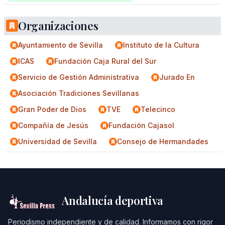
Organizaciones
Ayuntamiento de Sevilla
Instituto de la Cultura
ICAS
Fundación Caja Rural del Sur
Servicio de Gestión Administrativa
Jurado En
Asociación Tradiciones Sevillanas
Gran Poder de Dios
TVE
Telecinco
Compañía de Jesús
Fundación Cajasol
Universidad de Sevilla
Consejo de Hermandades
Andalucía deportiva
Periodismo independiente y de calidad. Informamos con rigor