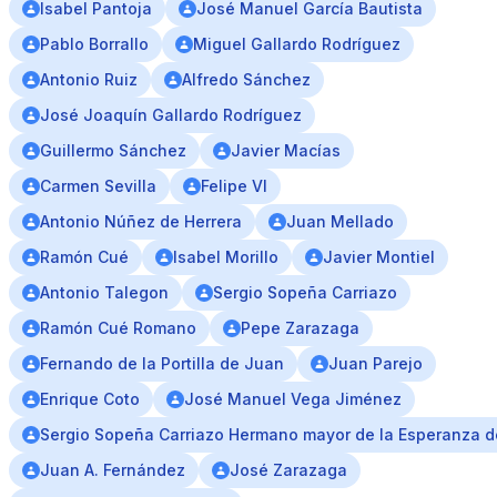
Isabel Pantoja
José Manuel García Bautista
Pablo Borrallo
Miguel Gallardo Rodríguez
Antonio Ruiz
Alfredo Sánchez
José Joaquín Gallardo Rodríguez
Guillermo Sánchez
Javier Macías
Carmen Sevilla
Felipe VI
Antonio Núñez de Herrera
Juan Mellado
Ramón Cué
Isabel Morillo
Javier Montiel
Antonio Talegon
Sergio Sopeña Carriazo
Ramón Cué Romano
Pepe Zarazaga
Fernando de la Portilla de Juan
Juan Parejo
Enrique Coto
José Manuel Vega Jiménez
Sergio Sopeña Carriazo Hermano mayor de la Esperanza d
Juan A. Fernández
José Zarazaga