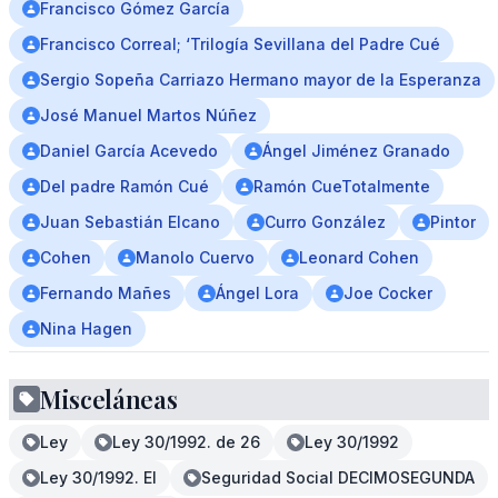
Francisco Gómez García
Francisco Correal; ‘Trilogía Sevillana del Padre Cué
Sergio Sopeña Carriazo Hermano mayor de la Esperanza
José Manuel Martos Núñez
Daniel García Acevedo
Ángel Jiménez Granado
Del padre Ramón Cué
Ramón CueTotalmente
Juan Sebastián Elcano
Curro González
Pintor
Cohen
Manolo Cuervo
Leonard Cohen
Fernando Mañes
Ángel Lora
Joe Cocker
Nina Hagen
Misceláneas
Ley
Ley 30/1992. de 26
Ley 30/1992
Ley 30/1992. El
Seguridad Social DECIMOSEGUNDA