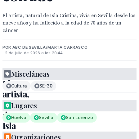
El artista, natural de Isla Cristina, vivía en Sevilla desde los
nueve años y ha fallecido a la edad de 70 años de un
cáncer
POR ABC DE SEVILLA/MARTA CARRASCO
2 de julio de 2026 a las 20:44
Misceláneas
El
Cultura
SE-30
artista,
natural
Lugares
de
Huelva
Sevilla
San Lorenzo
Isla
Cristina,
Organizaciones