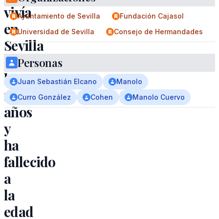
vivía
Ayuntamiento de Sevilla
Fundación Cajasol
en
Universidad de Sevilla
Consejo de Hermandades
Sevilla
desde
Personas
los
Juan Sebastián Elcano
Manolo
nueve
Curro González
Cohen
Manolo Cuervo
años
y
ha
fallecido
a
la
edad