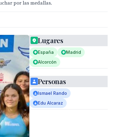
luchar por las medallas.
Lugares
España
Madrid
Alcorcón
Personas
Ismael Rando
Edu Alcaraz