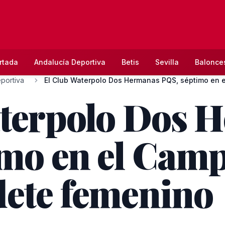
rtada
Andalucía Deportiva
Betis
Sevilla
Balonce
portiva
aterpolo Dos 
mo en el Cam
dete femenino