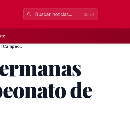
Ctrl+K
sto
El Club Waterpolo Dos Hermanas PQS, séptimo en el Campeonato...
Hermanas
peonato de