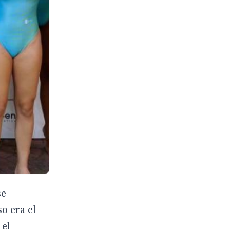
se
o era el
 el