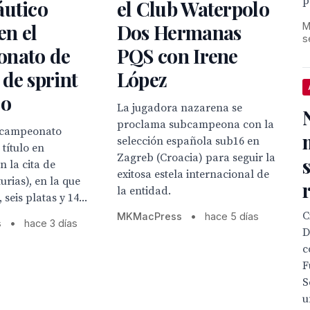
p
áutico
el Club Waterpolo
en el
Dos Hermanas
M
s
nato de
PQS con Irene
de sprint
López
co
La jugadora nazarena se
proclama subcampeona con la
bcampeonato
selección española sub16 en
 título en
Zagreb (Croacia) para seguir la
 la cita de
exitosa estela internacional de
urias), en la que
la entidad.
 seis platas y 14...
C
MKMacPress
•
hace 5 días
s
•
hace 3 días
D
c
F
S
u