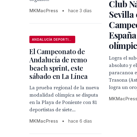
Club N
MKMacPress
•
hace 3 días
Sevilla 
Campeo
España 
ANDALUCÍA DEPORTIVA
olímpi
El Campeonato de
Andalucía de remo
Logra el su
absoluto y el
beach sprint, este
paracanoa en
sábado en La Línea
Trasona (Ast
logra un oro,
La prueba regional de la nueva
modalidad olímpica se disputa
MKMacPres
en la Playa de Poniente con 81
deportistas de siete...
MKMacPress
•
hace 6 días