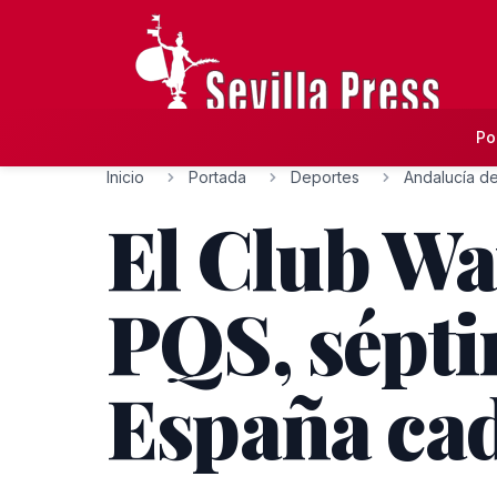
Po
Inicio
Portada
Deportes
Andalucía de
El Club W
PQS, sépti
España ca