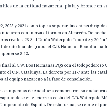
antiles de la entidad nazarena, plata y bronce en s
22, 2023 y 2024 como tope a superar, las chicas dirigida
 iniciaron con fuerza el torneo en Alcorcón. De hecho,
ros rivales, 23-3 al Unión Waterpolo Tenerife y 20-1 a
l liderato final de grupo, el C.D. Natación Boadilla mad
 imponerse 8-12.
e final al C.W. Dos Hermanas PQS con el todopoderoso C
te el C.N. Catalunya. La derrota por 11-7 ante las cat
aba al equipo nazareno a la fase de consolación.
entes campeonas de Andalucía comenzaron su andadura
desquitándose en el cierre a costa del C.D. Waterpolo M
l Campeonato de España. De esta forma, se repite el pu