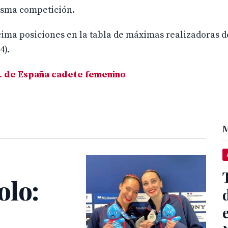
isma competición.
décima posiciones en la tabla de máximas realizadoras d
4).
. de España cadete femenino
M
olo: