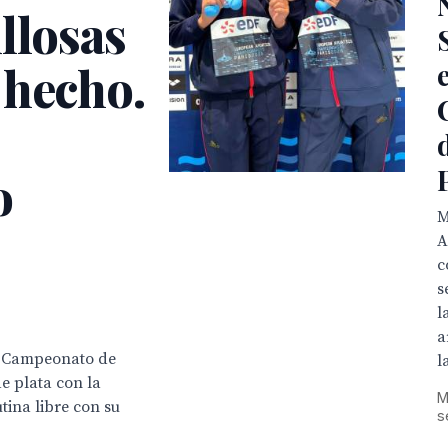
llosas
 hecho.
o
M
A
c
s
l
a
el Campeonato de
l
e plata con la
M
tina libre con su
s