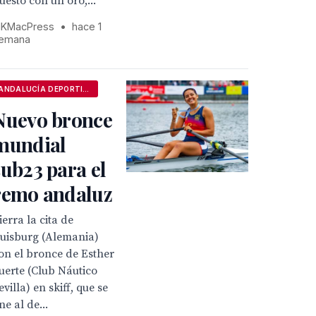
uesto con un oro,...
KMacPress
•
hace 1
emana
ANDALUCÍA DEPORTIVA
Nuevo bronce
mundial
sub23 para el
remo andaluz
ierra la cita de
uisburg (Alemania)
on el bronce de Esther
uerte (Club Náutico
evilla) en skiff, que se
ne al de...