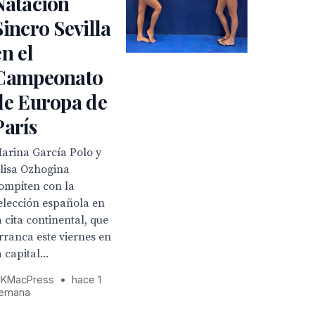
Natación
Sincro Sevilla
en el
Campeonato
de Europa de
París
arina García Polo y
lisa Ozhogina
ompiten con la
elección española en
a cita continental, que
rranca este viernes en
a capital...
KMacPress
•
hace 1
emana