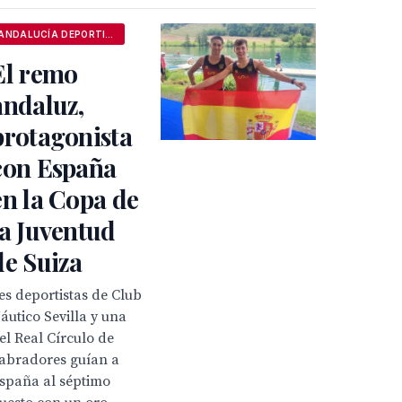
ANDALUCÍA DEPORTIVA
El remo
andaluz,
protagonista
con España
en la Copa de
la Juventud
de Suiza
es deportistas de Club
áutico Sevilla y una
el Real Círculo de
abradores guían a
spaña al séptimo