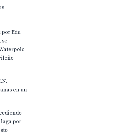
us
s por Edu
 se
 Waterpolo
rileño
.N.
alanas en un
 cediendo
álaga por
esto