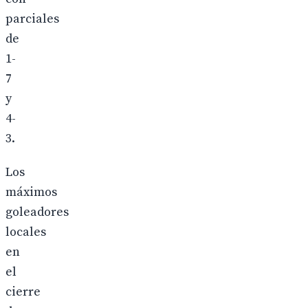
parciales
de
1-
7
y
4-
3.
Los
máximos
goleadores
locales
en
el
cierre