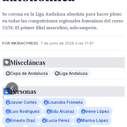
Se corona en la Liga Andaluza absoluta para hacer pleno
en todas las competiciones regionales femeninas del curso
25/26. El primer filial masculino, subcampeón.
POR MKMACPRESS
7 de junio de 2026 a las 17:47
Misceláneas
Copa de Andalucía
Liga Andaluza
Personas
1
Javier Cortés
Lisandra Frómeta
/
2
Luis Rodríguez
Edu Alcaraz
Irene López
Ernesto Díaz
Lucía Pérez
Marina López
El