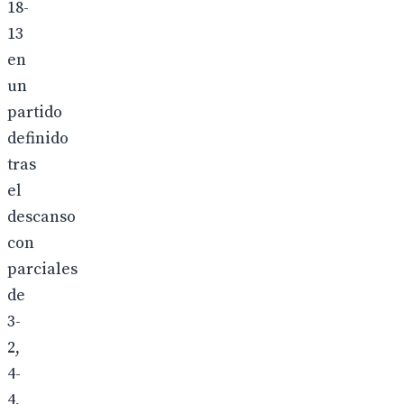
18-
13
en
un
partido
definido
tras
el
descanso
con
parciales
de
3-
2,
4-
4,