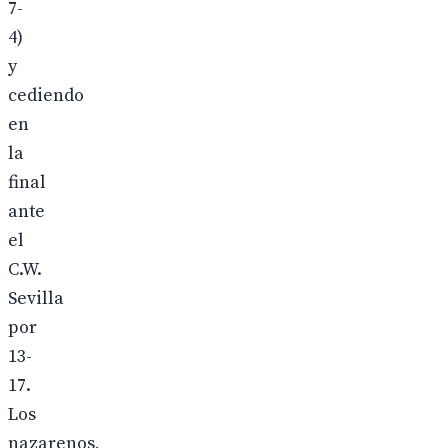
7-
4)
y
cediendo
en
la
final
ante
el
C.W.
Sevilla
por
13-
17.
Los
nazarenos,