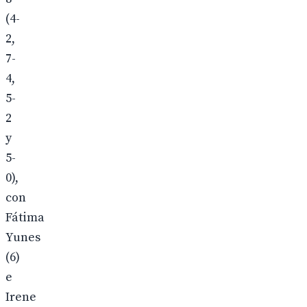
(4-
2,
7-
4,
5-
2
y
5-
0),
con
Fátima
Yunes
(6)
e
Irene