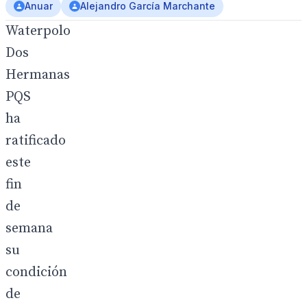
Anuar
Alejandro García Marchante
Club
Waterpolo
Dos
Hermanas
PQS
ha
ratificado
este
fin
de
semana
su
condición
de