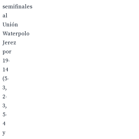
semifinales
al
Unión
Waterpolo
Jerez
por
19-
14
(5-
3,
2-
3,
5-
4
y