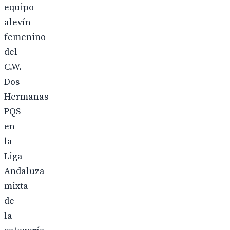
equipo
alevín
femenino
del
C.W.
Dos
Hermanas
PQS
en
la
Liga
Andaluza
mixta
de
la