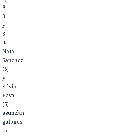
8-
3
y
3-
4.
Naia
Sánchez
(6)
y
Silvia
Raya
(5)
asumían
galones
en