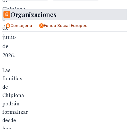
de
Chipiona,
Organizaciones
1
Consejería
Fondo Social Europeo
de
junio
de
2026.
Las
familias
de
Chipiona
podrán
formalizar
desde
hoy