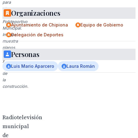
para
el
Organizaciones
Complejo
Polideportivo
Ayuntamiento de Chipiona
Equipo de Gobierno
Municipal.
Imagen
Delegación de Deportes
muestra
planos,
Personas
diseño
y
Luis Mario Aparcero
Laura Román
detalles
de
la
construcción.
Radiotelevisión
municipal
de