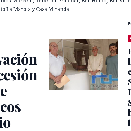
arinos Marcelo, Taberna Proamar, Bar Humo, Bar Vill
ito La Marota y Casa Miranda.
M
vación
cesión
de
rcos
io