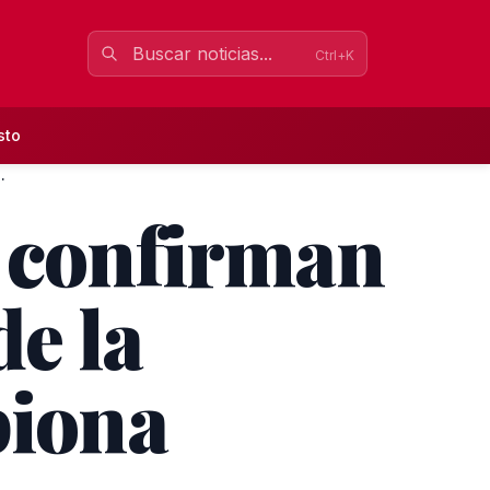
Ctrl+K
sto
.
s confirman
de la
piona