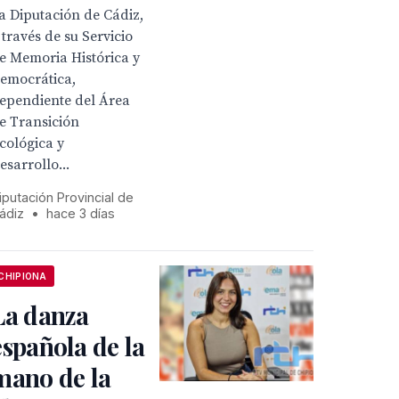
a Diputación de Cádiz,
 través de su Servicio
e Memoria Histórica y
emocrática,
ependiente del Área
e Transición
cológica y
esarrollo...
iputación Provincial de
ádiz
•
hace 3 días
CHIPIONA
La danza
española de la
mano de la