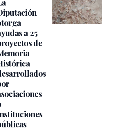
La
Diputación
otorga
ayudas a 25
proyectos de
Memoria
Histórica
desarrollados
por
asociaciones
o
instituciones
públicas