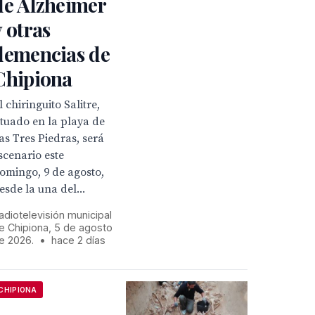
de Alzheimer
y otras
demencias de
Chipiona
l chiringuito Salitre,
ituado en la playa de
as Tres Piedras, será
scenario este
omingo, 9 de agosto,
esde la una del...
adiotelevisión municipal
e Chipiona, 5 de agosto
e 2026.
•
hace 2 días
CHIPIONA