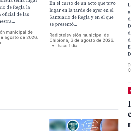
ristía tenía lugar
En el curso de un acto que tuvo
L
rio de Regla la
lugar en la tarde de ayer en el
a
 oficial de las
Santuario de Regla y en el que
d
estra...
se presentó...
D
ión municipal de
d
Radiotelevisión municipal de
de agosto de 2026.
d
Chipiona, 6 de agosto de 2026.
a
•
hace 1 día
E
D
D
C