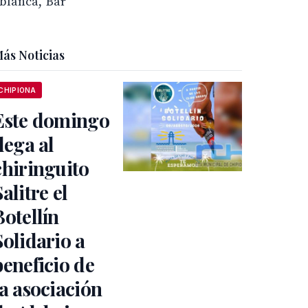
ablanca, Bar
ás Noticias
CHIPIONA
Este domingo
llega al
chiringuito
Salitre el
Botellín
Solidario a
beneficio de
la asociación