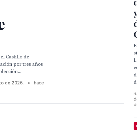
e
E
s
l Castillo de
L
ación por tres años
e
lección...
d
d
to de 2026.
•
hace
R
d
d