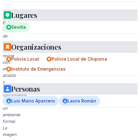
Lugares
La
Policía
Sevilla
Municipal
de
Chipiona
Organizaciones
se
reúne
Policía Local
Policía Local de Chipiona
con
el
Instituto de Emergencias
alcalde
y
Personas
otros
funcionarios
Luis Mario Aparcero
Laura Román
en
un
ambiente
formal.
La
imagen