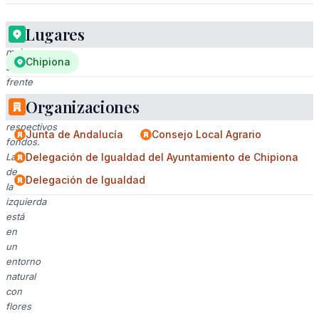
Lugares
Dos
mujeres
Chipiona
sonríen
frente
a
Organizaciones
sus
respectivos
Junta de Andalucía
Consejo Local Agrario
fondos.
La
Delegación de Igualdad del Ayuntamiento de Chipiona
de
Delegación de Igualdad
la
izquierda
está
en
un
entorno
natural
con
flores