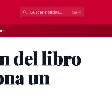
Ctrl+K
sto
n del libro
ona un