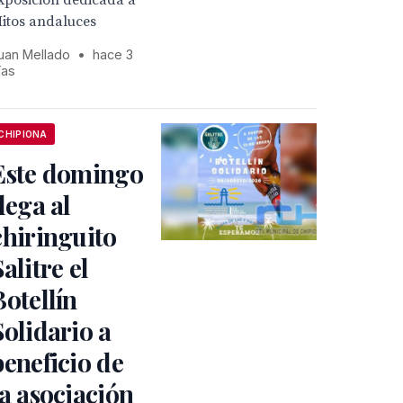
xposición dedicada a
itos andaluces
uan Mellado
•
hace 3
ías
CHIPIONA
Este domingo
llega al
chiringuito
Salitre el
Botellín
Solidario a
beneficio de
la asociación