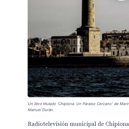
Un libro titulado 'Chipiona: Un Paraíso Cercano' de Ma
Manuel Durán.
Radiotelevisión municipal de Chipiona