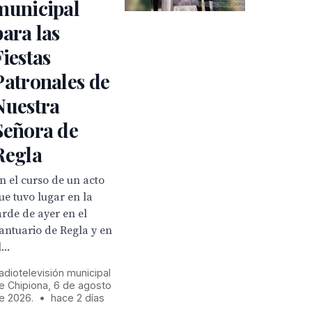
municipal
para las
Fiestas
Patronales de
Nuestra
Señora de
Regla
n el curso de un acto
ue tuvo lugar en la
arde de ayer en el
antuario de Regla y en
...
adiotelevisión municipal
e Chipiona, 6 de agosto
e 2026.
•
hace 2 días