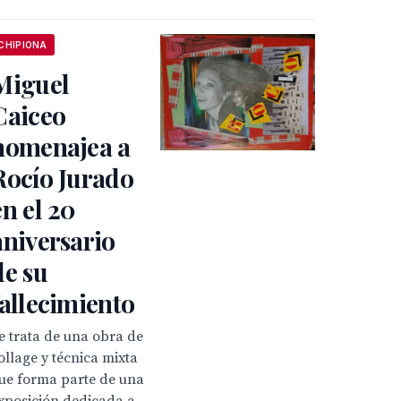
CHIPIONA
Miguel
Caiceo
homenajea a
Rocío Jurado
en el 20
aniversario
de su
fallecimiento
e trata de una obra de
ollage y técnica mixta
ue forma parte de una