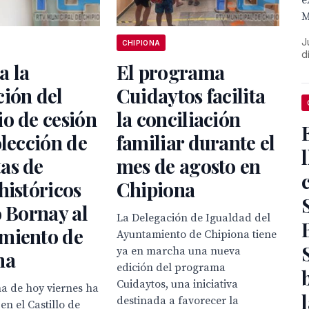
e
M
J
CHIPIONA
d
a la
El programa
ión del
Cuidaytos facilita
o de cesión
la conciliación
olección de
familiar durante el
as de
mes de agosto en
históricos
Chipiona
o Bornay al
La Delegación de Igualdad del
miento de
Ayuntamiento de Chipiona tiene
ya en marcha una nueva
na
edición del programa
Cuidaytos, una iniciativa
a de hoy viernes ha
destinada a favorecer la
en el Castillo de