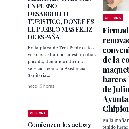
EN PLENO
DESARROLLO
CHIPIONA
TURISTICO, DONDE ES
EL PUEBLO MAS FELIZ
Firmad
DE ESPAÑA
renovac
conveni
En la playa de Tres Piedras, los
vecinos se han manifestado días
de la c
pasado, demandando unos
maquet
servicios como la Asistencia
Sanitaria...
barcos 
hace 16 horas
de Juli
Ayunta
Chipio
CHIPIONA
En la mañan
Comienzan los actos y
tenido lugar 