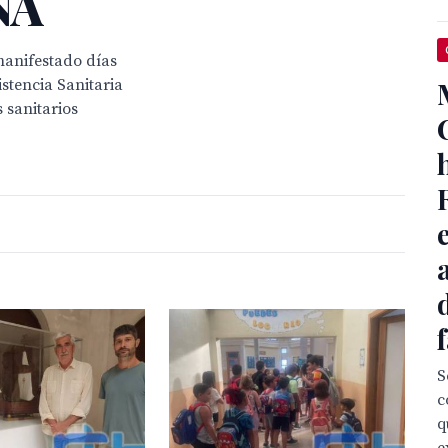
ÑA
manifestado días
stencia Sanitaria
 sanitarios
S
c
q