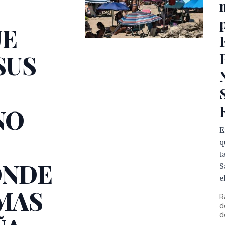
E
UE
SUS
NO
E
q
t
ONDE
S
el
 MAS
R
d
d