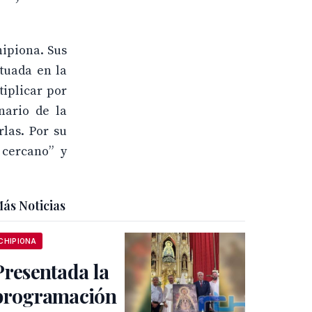
hipiona. Sus
tuada en la
tiplicar por
nario de la
rlas. Por su
 cercano” y
ás Noticias
CHIPIONA
Presentada la
programación