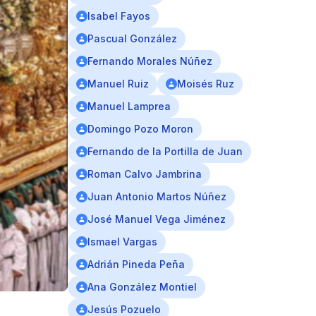
Isabel Fayos
Pascual González
Fernando Morales Núñez
Manuel Ruiz
Moisés Ruz
Manuel Lamprea
Domingo Pozo Moron
Fernando de la Portilla de Juan
Roman Calvo Jambrina
Juan Antonio Martos Núñez
José Manuel Vega Jiménez
Ismael Vargas
Adrián Pineda Peña
Ana González Montiel
Jesús Pozuelo