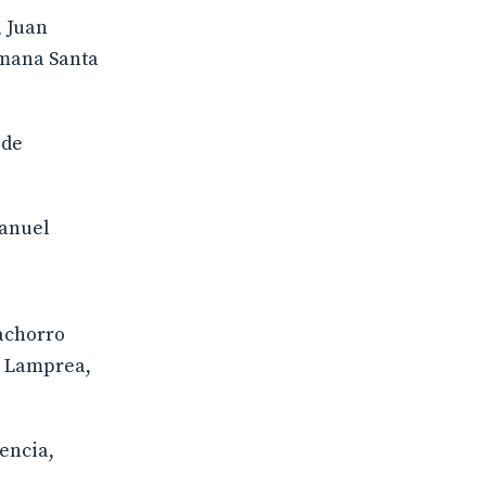
, Juan
emana Santa
 de
Manuel
Cachorro
l Lamprea,
lencia,