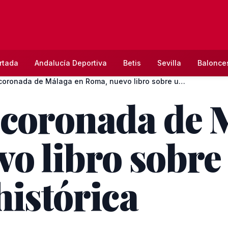
rtada
Andalucía Deportiva
Betis
Sevilla
Balonce
Esperanza coronada de Málaga en Roma, nuevo libro sobre una...
 coronada de 
o libro sobre
histórica