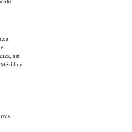
orido
 dos
de
nza, así
 Mérida y
artos