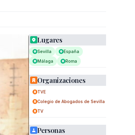
Lugares
Sevilla
España
Málaga
Roma
Organizaciones
TVE
Colegio de Abogados de Sevilla
TV
Personas