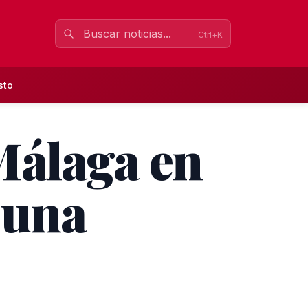
Ctrl+K
sto
Málaga en
 una