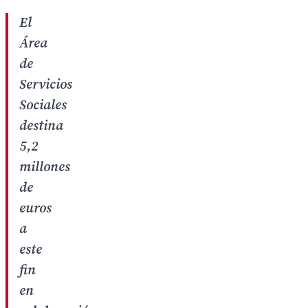
El
Área
de
Servicios
Sociales
destina
5,2
millones
de
euros
a
este
fin
en