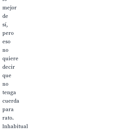
mejor
de
sí,
pero
eso
no
quiere
decir
que
no
tenga
cuerda
para
rato.
Inhabitual