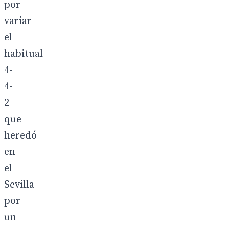
por
variar
el
habitual
4-
4-
2
que
heredó
en
el
Sevilla
por
un