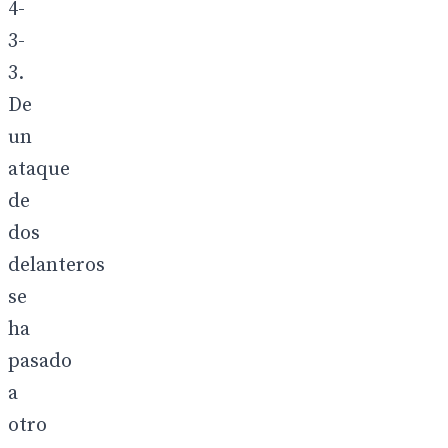
4-
3-
3.
De
un
ataque
de
dos
delanteros
se
ha
pasado
a
otro