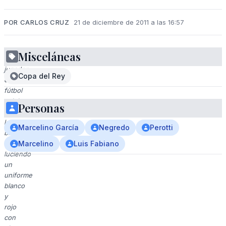
POR CARLOS CRUZ
21 de diciembre de 2011 a las 16:57
Misceláneas
Un
jugador
Copa del Rey
de
fútbol
celebra
Personas
con
los
Marcelino García
Negredo
Perotti
brazos
levantados,
Marcelino
Luis Fabiano
luciendo
un
uniforme
blanco
y
rojo
con