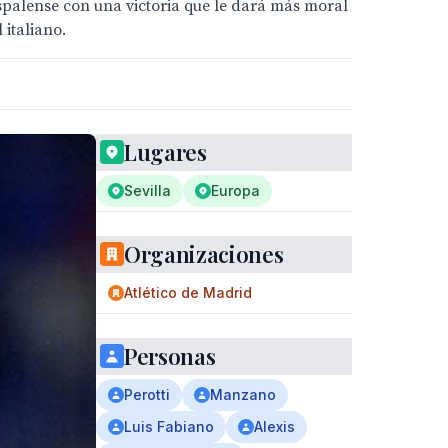
spalense con una victoria que le dará más moral
 italiano.
Lugares
Sevilla
Europa
Organizaciones
Atlético de Madrid
Personas
Perotti
Manzano
Luis Fabiano
Alexis