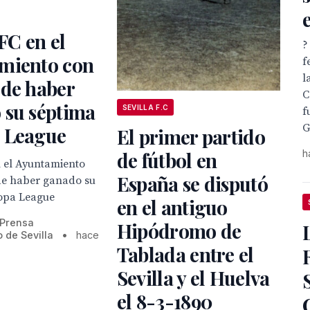
 FC en el
?
miento con
f
l
 de haber
C
 su séptima
SEVILLA F.C
f
G
 League
El primer partido
h
de fútbol en
n el Ayuntamiento
España se disputó
de haber ganado su
opa League
en el antiguo
 Prensa
Hipódromo de
 de Sevilla
•
hace
Tablada entre el
Sevilla y el Huelva
el 8-3-1890