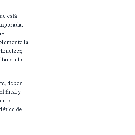
ue está
temporada.
ue
iblemente la
Schmelzer,
allanando
nte, deben
l final y
en la
lético de