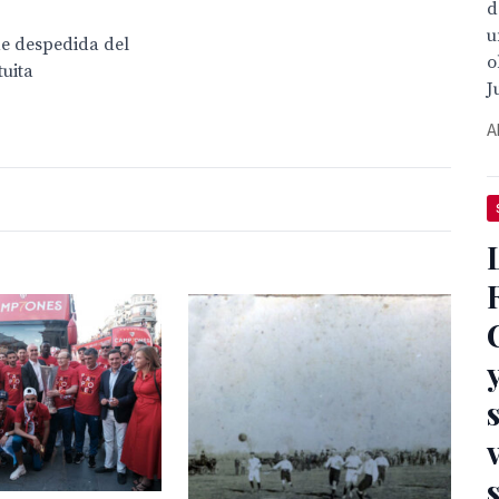
d
u
de despedida del
o
tuita
J
A