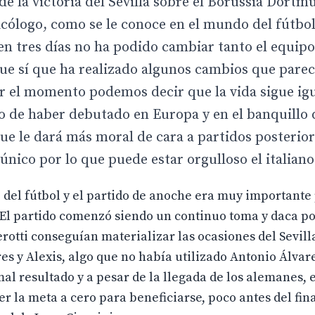
de la victoria del Sevilla sobre el Borussia Dortm
icólogo, como se le conoce en el mundo del fútbol,
y en tres días no ha podido cambiar tanto el equi
que sí que ha realizado algunos cambios que pare
or el momento podemos decir que la vida sigue igu
 de haber debutado en Europa y en el banquillo 
ue le dará más moral de cara a partidos posterior
o único por lo que puede estar orgulloso el italiano
del fútbol y el partido de anoche era muy importante
El partido comenzó siendo un continuo toma y daca po
erotti conseguían materializar las ocasiones del Sevil
s y Alexis, algo que no había utilizado Antonio Álvar
al resultado y a pesar de la llegada de los alemanes, 
r la meta a cero para beneficiarse, poco antes del fina