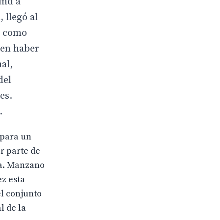
und a
 llegó al
po como
cen haber
al,
del
es.
.
 para un
r parte de
la. Manzano
ez esta
el conjunto
l de la