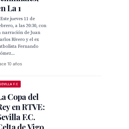
en La 1
 Este jueves 11 de
ebrero, a las 20:30, con
a narración de Juan
arlos Rivero y el ex
utbolista Fernando
ómez...
ace 10 años
SEVILLA F.C
La Copa del
Rey en RTVE:
Sevilla F.C.
Celta de Vigo,