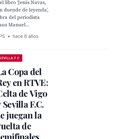
el libro ‘Jesús Navas,
n duende de leyenda’,
bra del periodista
uan Manuel...
PS
•
hace 6 años
SEVILLA F.C
La Copa del
Rey en RTVE:
Celta de Vigo
y Sevilla F.C.
se juegan la
vuelta de
semifinales,