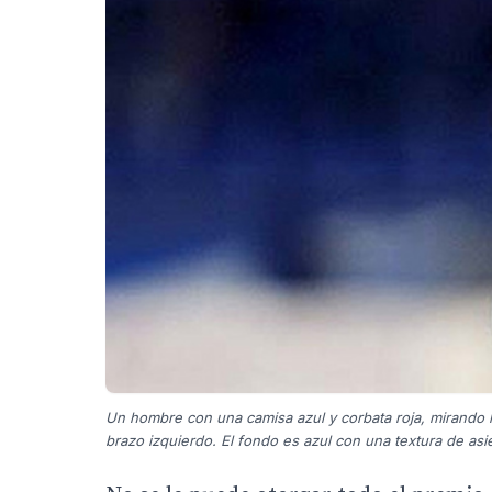
Un hombre con una camisa azul y corbata roja, mirando ha
brazo izquierdo. El fondo es azul con una textura de asi