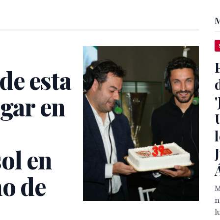
M
de esta
ugar en
ol en
no de
M
n
l