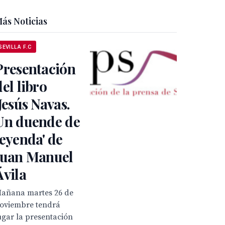
ás Noticias
SEVILLA F.C
Presentación
del libro
'Jesús Navas.
Un duende de
leyenda' de
Juan Manuel
Ávila
añana martes 26 de
oviembre tendrá
ugar la presentación