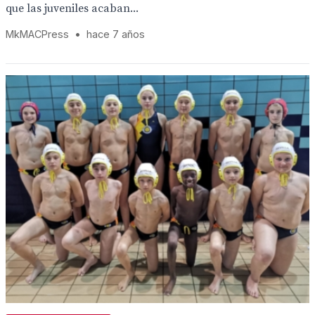
que las juveniles acaban...
MkMACPress
•
hace 7 años