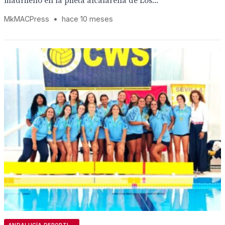
madrileño en la pileta alcalareña de Los...
MkMACPress
•
hace 10 meses