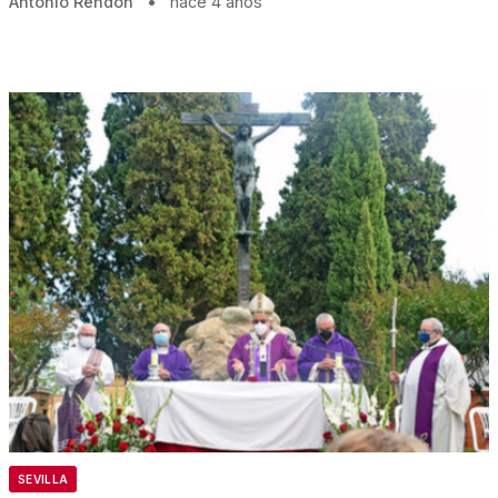
Antonio Rendón
•
hace 4 años
SEVILLA