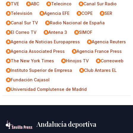
TVE
ABC
Telecinco
Canal Sur Radio
Televisión
Agencia EFE
COPE
SER
Canal Sur TV
Radio Nacional de España
El Correo TV
Antena 3
SIMOF
Agencia de Noticias Europapress
Agencia Reuters
Agencia Associated Press
Agencia France Press
The New York Times
Hinojos TV
Correoweb
Instituto Superior de Empresa
Club Antares EL
Fundación Cajasol
Universidad Complutense de Madrid
Andalucía deportiva