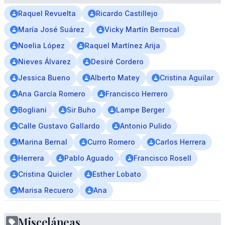
Raquel Revuelta
Ricardo Castillejo
María José Suárez
Vicky Martín Berrocal
Noelia López
Raquel Martínez Arija
Nieves Álvarez
Desiré Cordero
Jessica Bueno
Alberto Matey
Cristina Aguilar
Ana García Romero
Francisco Herrero
Bogliani
Sir Buho
Lampe Berger
Calle Gustavo Gallardo
Antonio Pulido
Marina Bernal
Curro Romero
Carlos Herrera
Herrera
Pablo Aguado
Francisco Rosell
Cristina Quicler
Esther Lobato
Marisa Recuero
Ana
Misceláneas