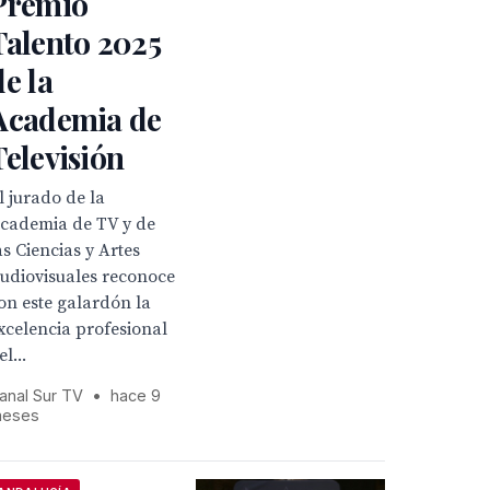
Premio
Talento 2025
de la
Academia de
Televisión
l jurado de la
cademia de TV y de
as Ciencias y Artes
udiovisuales reconoce
on este galardón la
xcelencia profesional
el...
anal Sur TV
•
hace 9
eses