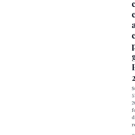
S
5
2
f
d
r