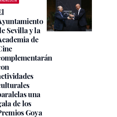
ANDALUCÍA
El
Ayuntamiento
de Sevilla y la
Academia de
Cine
complementarán
con
actividades
culturales
paralelas una
gala de los
Premios Goya