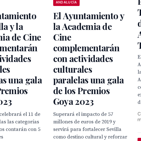
ANDALUCÍA
ntamiento
El Ayuntamiento y
la y la
la Academia de
ia de Cine
Cine
mentarán
complementarán
ividades
con actividades
E
A
les
culturales
l
as una gala
paralelas una gala
A
c
Premios
de los Premios
e
023
Goya 2023
d
C
 celebrará el 11 de
Superará el impacto de 57
m
das las categorías
millones de euros de 2019 y
os contarán con 5
servirá para fortalecer Sevilla
es
como destino cultural y reforzar