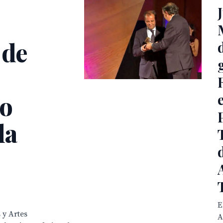
 de
io
la
E
 y Artes
A