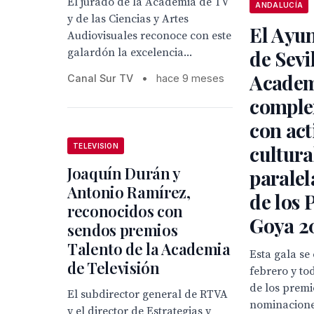
El jurado de la Academia de TV
ANDALUCÍA
y de las Ciencias y Artes
El Ayu
Audiovisuales reconoce con este
galardón la excelencia...
de Sevil
Academ
Canal Sur TV
•
hace 9 meses
comple
con act
cultura
TELEVISION
Joaquín Durán y
paralel
Antonio Ramírez,
de los 
reconocidos con
Goya 2
sendos premios
Talento de la Academia
Esta gala se
de Televisión
febrero y to
de los premi
El subdirector general de RTVA
nominacion
y el director de Estrategias y