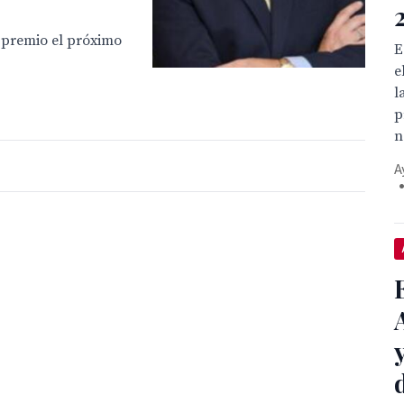
l premio el próximo
E
e
l
p
n
A