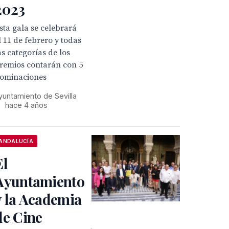
2023
sta gala se celebrará
l 11 de febrero y todas
as categorías de los
remios contarán con 5
ominaciones
yuntamiento de Sevilla
•
hace 4 años
ANDALUCÍA
El
Ayuntamiento
y la Academia
de Cine