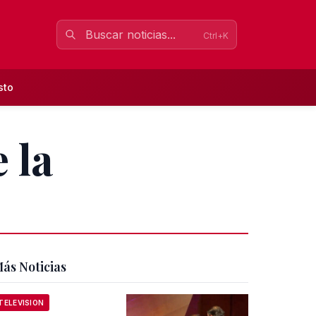
Ctrl+K
sto
 la
ás Noticias
TELEVISION