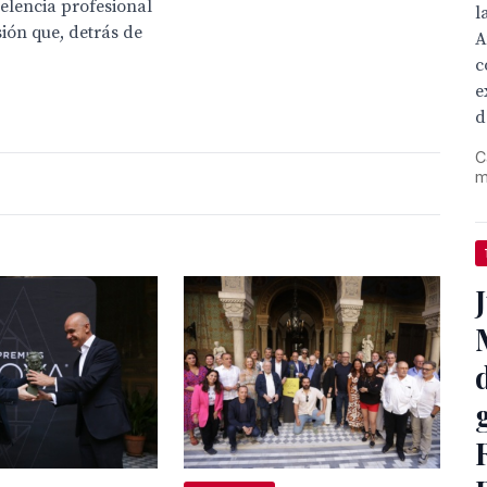
elencia profesional
l
sión que, detrás de
A
c
e
d
C
m