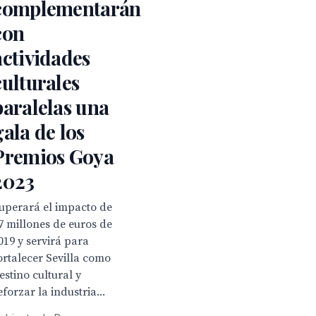
complementarán
con
actividades
culturales
paralelas una
gala de los
Premios Goya
2023
uperará el impacto de
7 millones de euros de
019 y servirá para
ortalecer Sevilla como
estino cultural y
eforzar la industria...