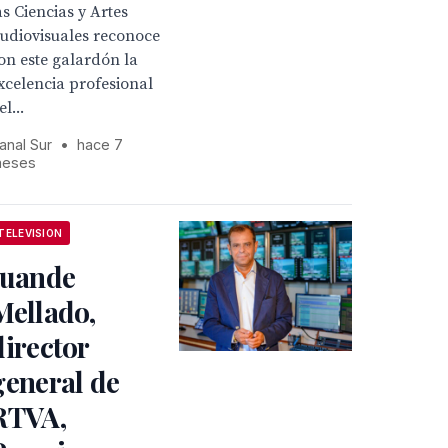
as Ciencias y Artes
udiovisuales reconoce
on este galardón la
xcelencia profesional
el...
anal Sur
•
hace 7
eses
TELEVISION
Juande
Mellado,
director
general de
RTVA,