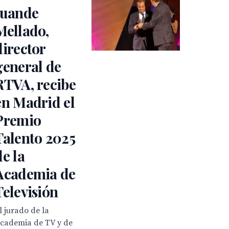
Juande
Mellado,
director
general de
RTVA, recibe
en Madrid el
Premio
Talento 2025
de la
Academia de
Televisión
l jurado de la
cademia de TV y de