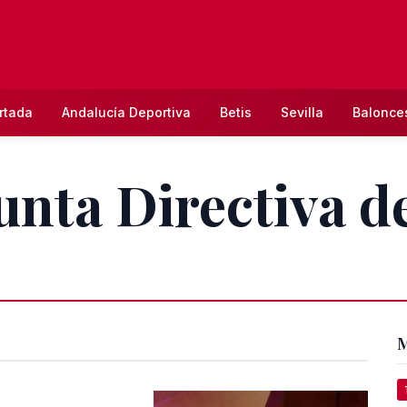
rtada
Andalucía Deportiva
Betis
Sevilla
Balonce
unta Directiva de
M