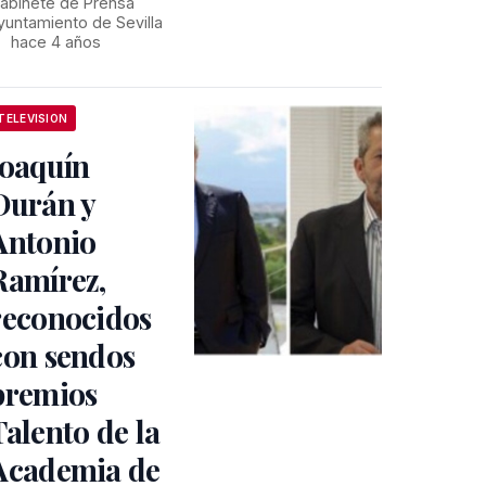
abinete de Prensa
yuntamiento de Sevilla
•
hace 4 años
TELEVISION
Joaquín
Durán y
Antonio
Ramírez,
reconocidos
con sendos
premios
Talento de la
Academia de