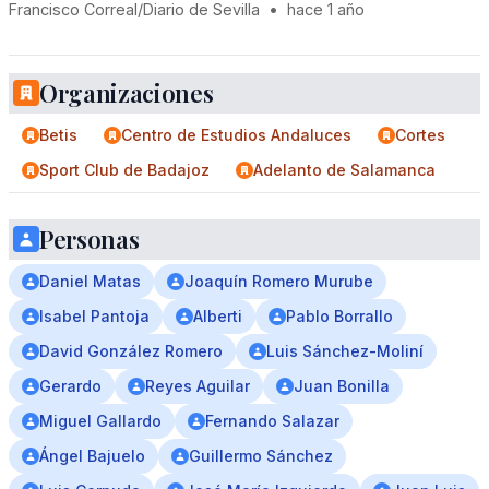
Francisco Correal/Diario de Sevilla
•
hace 1 año
Organizaciones
Betis
Centro de Estudios Andaluces
Cortes
Sport Club de Badajoz
Adelanto de Salamanca
Personas
Daniel Matas
Joaquín Romero Murube
Isabel Pantoja
Alberti
Pablo Borrallo
David González Romero
Luis Sánchez-Moliní
Gerardo
Reyes Aguilar
Juan Bonilla
Miguel Gallardo
Fernando Salazar
Ángel Bajuelo
Guillermo Sánchez