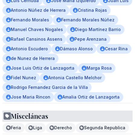
Luis Cernuda
José María Izquierdo
Juan Luis
Antonio Núñez de Herrera
Cristina Rojas
Fernando Morales
Fernando Morales Núñez
Manuel Chaves Nogales
Diego Martínez Barrio
Rafael Cansinos Assens
Pepe Arenzana
Antonio Escudero
Dámaso Alonso
Cesar Rina
de Nunez de Herrera
Jose Luis Ortiz de Lanzagorta
Marga Rosa
Fidel Nunez
Antonia Castello Melchor
Rodrigo Fernandez Garcia de la Villa
Jose Maria Rincon
Amalia Ortiz de Lanzagorta
Misceláneas
Feria
Liga
Derecho
Segunda Republica