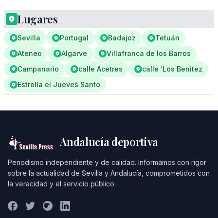
Lugares
Sevilla
Portugal
Badajoz
Tetuán
Ateneo
Algarve
Villafranca de los Barros
Campanario
calle Acetres
calle ‘Los Benitez
Estrella el Jueves Santo
Andalucía deportiva
Periodismo independiente y de calidad. Informamos con rigor
sobre la actualidad de Sevilla y Andalucía, comprometidos con
la veracidad y el servicio público.