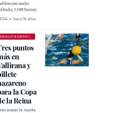
ablescom maño
sábado, 17:00 horas).
EGA
•
hace 16 años
ANDALUCÍA DEPORTIVA
Tres puntos
más en
Vallirana y
billete
nazareno
para la Copa
de la Reina
ras sumar la cuarta