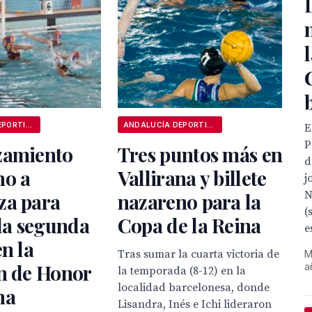
l
ANDALUCÍA DEPORTIVA
ANDALUCÍA DEPORTIVA
E
P
zamiento
Tres puntos más en
d
no a
Vallirana y billete
j
N
za para
nazareno para la
(
 la segunda
Copa de la Reina
e
en la
Tras sumar la cuarta victoria de
M
n de Honor
a
la temporada (8-12) en la
localidad barcelonesa, donde
na
Lisandra, Inés e Ichi lideraron