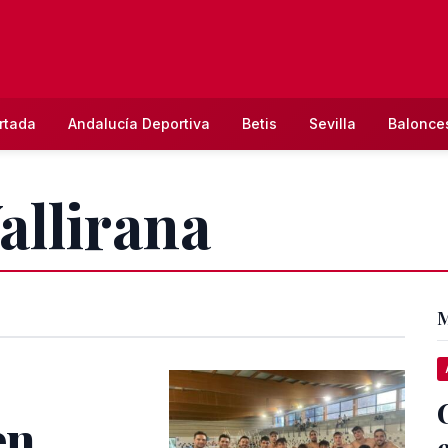
rtada
Andalucía Deportiva
Betis
Sevilla
Balonce
allirana
M
en