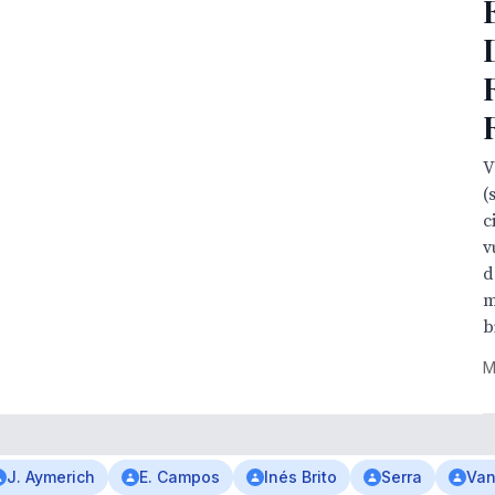
V
(
c
v
d
m
b
M
J. Aymerich
E. Campos
Inés Brito
Serra
Va