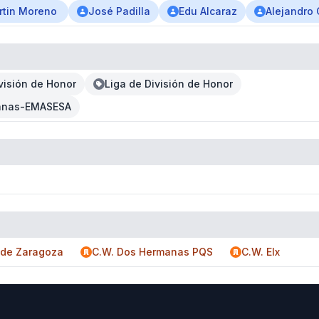
rtin Moreno
José Padilla
Edu Alcaraz
Alejandro 
visión de Honor
Liga de División de Honor
manas-EMASESA
 de Zaragoza
C.W. Dos Hermanas PQS
C.W. Elx