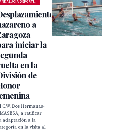
ANDALUCÍA DEPORTIVA
Desplazamiento
nazareno a
Zaragoza
para iniciar la
segunda
vuelta en la
División de
Honor
femenina
l C.W. Dos Hermanas-
MASESA, a ratificar
u adaptación a la
ategoría en la visita al