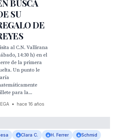
EN BUSCA
DE SU
REGALO DE
REYES
isita al C.N. Vallirana
sábado, 14:30 h) en el
ierre de la primera
uelta. Un punto le
aría
atemáticamente
illete para la...
EGA
•
hace 16 años
nesa
Clara C.
H. Ferrer
Schmid