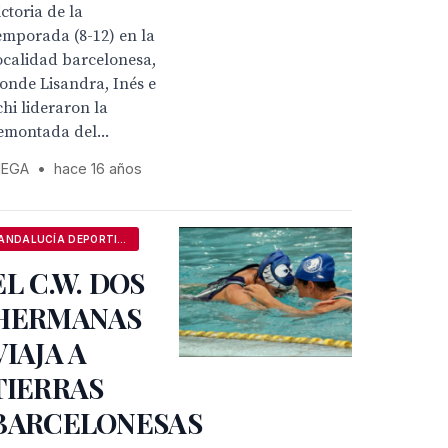
ictoria de la
emporada (8-12) en la
ocalidad barcelonesa,
onde Lisandra, Inés e
chi lideraron la
emontada del...
EGA
•
hace 16 años
ANDALUCÍA DEPORTIVA
EL C.W. DOS
HERMANAS
VIAJA A
TIERRAS
BARCELONESAS