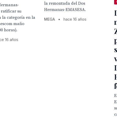
la remontada del Dos
 Hermanas-
Hermanas-EMASESA.
atificar su
 la categoría en la
MEGA
•
hace 16 años
ablescom maño
00 horas).
ce 16 años
E
E
s
c