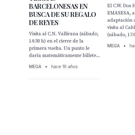
BARCELONESAS EN
El C.W. Dos
BUSCA DE SU REGALO
EMASESA, a r
adaptación a
DE REYES
visita al C
Visita al C.N. Vallirana (sábado,
(sábado, 17:
14:30 h) en el cierre de la
MEGA
•
ha
primera vuelta. Un punto le
daría matemáticamente billete...
MEGA
•
hace 16 años