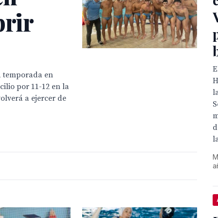
brir
E
a temporada en
H
lio por 11-12 en la
l
olverá a ejercer de
S
m
d
l
M
a