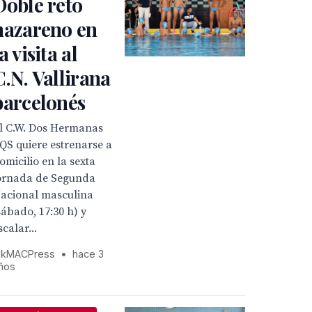
Doble reto
nazareno en
a visita al
C.N. Vallirana
barcelonés
l C.W. Dos Hermanas
QS quiere estrenarse a
omicilio en la sexta
ornada de Segunda
acional masculina
sábado, 17:30 h) y
scalar...
kMACPress
•
hace 3
ños