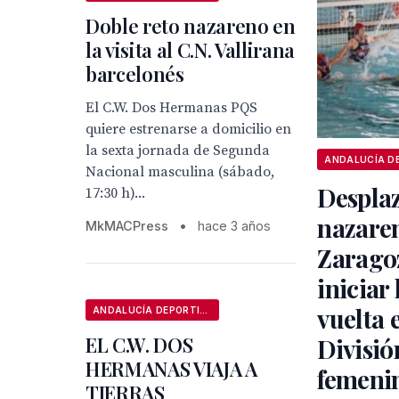
Doble reto nazareno en
la visita al C.N. Vallirana
barcelonés
El C.W. Dos Hermanas PQS
quiere estrenarse a domicilio en
la sexta jornada de Segunda
Nacional masculina (sábado,
Despla
17:30 h)...
nazare
MkMACPress
•
hace 3 años
Zarago
iniciar
vuelta 
ANDALUCÍA DEPORTIVA
EL C.W. DOS
Divisió
HERMANAS VIAJA A
femeni
TIERRAS