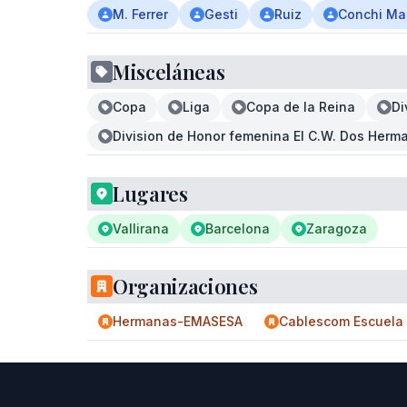
M. Ferrer
Gesti
Ruiz
Conchi Ma
Misceláneas
Copa
Liga
Copa de la Reina
Di
Division de Honor femenina El C.W. Dos Her
Lugares
Vallirana
Barcelona
Zaragoza
Organizaciones
Hermanas-EMASESA
Cablescom Escuela