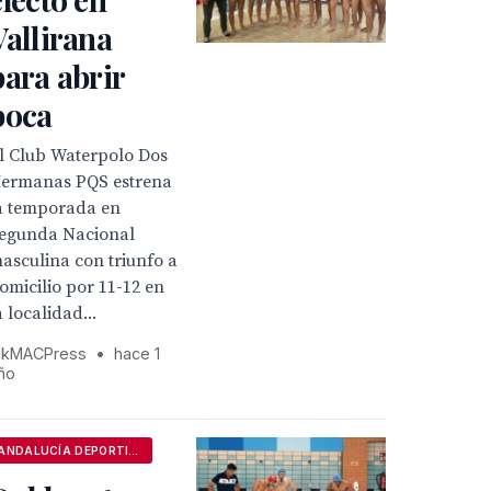
Vallirana
para abrir
boca
l Club Waterpolo Dos
ermanas PQS estrena
a temporada en
egunda Nacional
asculina con triunfo a
omicilio por 11-12 en
a localidad...
kMACPress
•
hace 1
ño
ANDALUCÍA DEPORTIVA