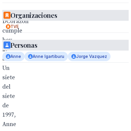
Organizaciones
DCorazón
TVE
cumple
hoy
Personas
29
Anne
Anne Igartiburu
Jorge Vazquez
años.
Un
siete
del
siete
de
1997,
Anne