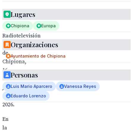
Lugares
Chipiona
Europa
Radiotelevisión
Organizaciones
municipal
de
Ayuntamiento de Chipiona
Chipiona,
16
Personas
de
Luis Mario Aparcero
Vanessa Reyes
junio
de
Eduardo Lorenzo
2026.
En
la