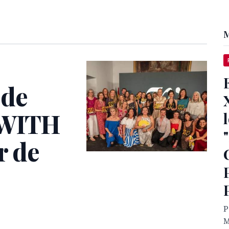
M
 de
s WITH
r de
P
M