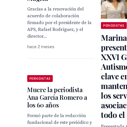
Gracias a la renovación del
acuerdo de colaboración
firmado por el presidente de la
PERIODISTAS
APS, Rafael Rodríguez, y el
Marina
director...
present
hace 2 meses
XXVI G
Autismo
clave e
PERIODISTAS
manten
Muere la periodista
los serv
Ana García Romero a
asociac
los 60 años
todo el
Formó parte de la redacción
fundacional de este periódico y
Presentada p