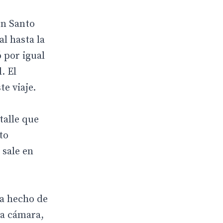
 en Santo
l hasta la
 por igual
. El
te viaje.
talle que
to
 sale en
ha hecho de
la cámara,