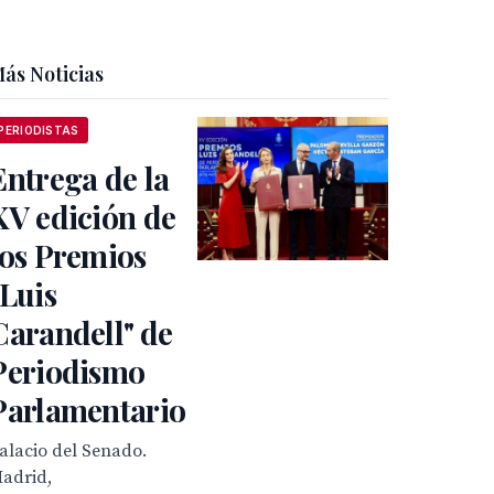
ás Noticias
PERIODISTAS
Entrega de la
XV edición de
los Premios
"Luis
Carandell" de
Periodismo
Parlamentario
alacio del Senado.
adrid,