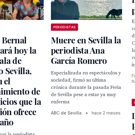
E
PERIODISTAS
c
d
 Bernal
Muere en Sevilla la
C
ará hoy la
periodista Ana
l
c
ala de
García Romero
i
 Sevilla,
Especializada en espectáculos y
F
n el
sociedad, firmó su última
h
crónica durante la pasada Feria
imiento de
de Sevilla pese a estar ya muy
icios que la
enferma
ión ofrece
ABC de Sevilla
•
hace 2 meses
 año
or la periodista