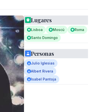
Lugares
Lisboa
Moscú
Roma
Santo Domingo
Personas
Julio Iglesias
Albert Rivera
Isabel Pantoja