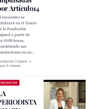
por Artículo14
l encuentro se
elebrará en el Teatro
e la Fundación
ajasol a partir de
as 10:00 horas,
onvirtiendo sus
nstalaciones en un...
undación Cajasol
•
ace 3 meses
PERIODISTAS
LA
PERIODISTA