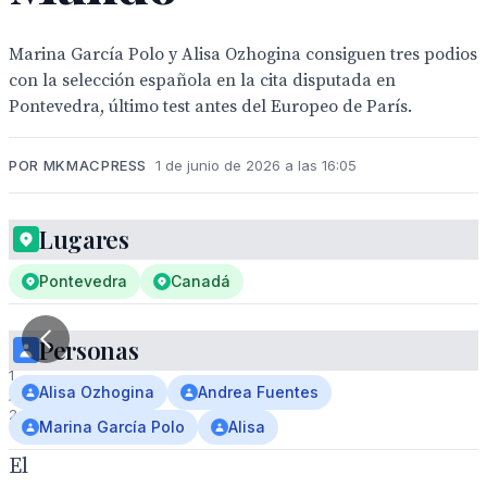
Marina García Polo y Alisa Ozhogina consiguen tres podios
con la selección española en la cita disputada en
Pontevedra, último test antes del Europeo de París.
POR MKMACPRESS
1 de junio de 2026 a las 16:05
Lugares
Pontevedra
Canadá
Personas
1
Alisa Ozhogina
Andrea Fuentes
/
2
Marina García Polo
Alisa
El