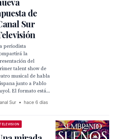
nueva
apuesta de
Canal Sur
Televisión
a periodista
ompartirá la
resentación del
rimer talent show de
eatro musical de habla
ispana junto a Pablo
uyol. El formato está...
anal Sur
•
hace 6 días
TELEVISION
Una mirada