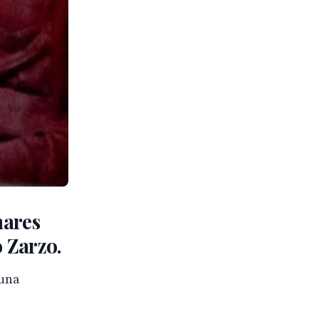
nares
o Zarzo.
una