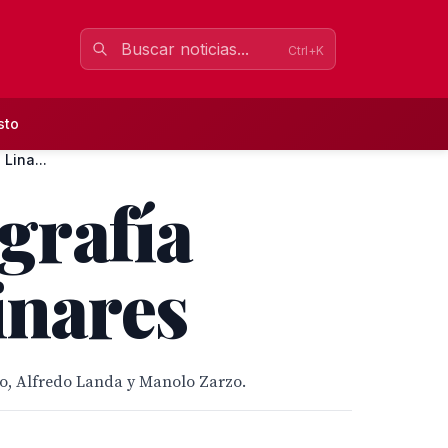
Ctrl+K
sto
Lina...
ografía
inares
alo, Alfredo Landa y Manolo Zarzo.