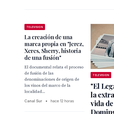
TELEVISION
La creación de una
marca propia en "Jerez,
Xeres, Sherry, historia
de una fusión"
El documental relata el proceso
de fusión de las
TELEVISION
denominaciones de origen de
"El Leg
los vinos del marco de la
localidad...
la extr
vida de
Canal Sur
•
hace 12 horas
Domin