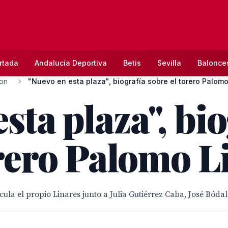
rtada
Andalucía Deportiva
Betis
Sevilla
Balonce
ion
"Nuevo en esta plaza", biografía sobre el torero Palomo 
sta plaza", bi
orero Palomo L
cula el propio Linares junto a Julia Gutiérrez Caba, José Bód