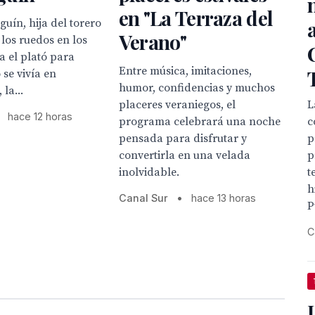
en "La Terraza del
uín, hija del torero
Verano"
 los ruedos en los
ta el plató para
Entre música, imitaciones,
se vivía en
humor, confidencias y muchos
la...
L
placeres veraniegos, el
hace 12 horas
c
programa celebrará una noche
p
pensada para disfrutar y
p
convertirla en una velada
t
inolvidable.
h
Canal Sur
•
hace 13 horas
P
C