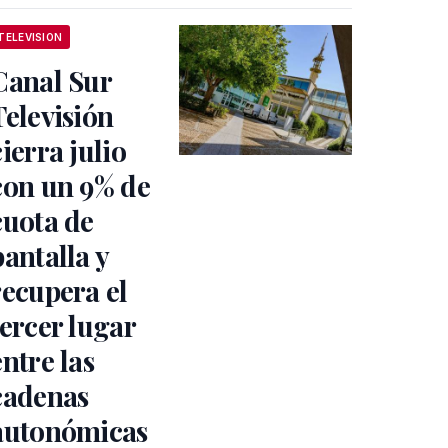
TELEVISION
Canal Sur
Televisión
cierra julio
con un 9% de
cuota de
pantalla y
recupera el
tercer lugar
entre las
cadenas
autonómicas