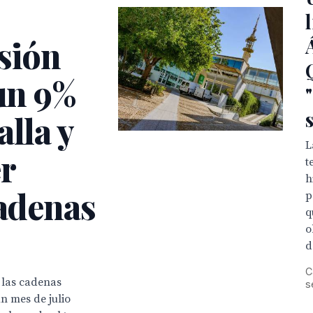
sión
 un 9%
alla y
L
er
t
h
cadenas
p
q
o
d
C
e las cadenas
s
n mes de julio