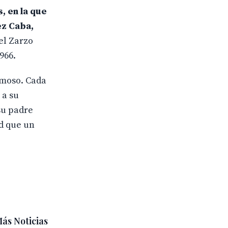
, en la que
ez Caba,
el Zarzo
966.
amoso. Cada
 a su
su padre
ad que un
ás Noticias