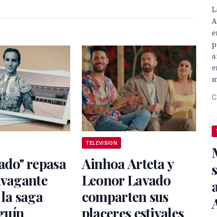
L
A
e
p
a
e
m
C
TELEVISION
ado" repasa
Ainhoa Arteta y
avagante
Leonor Lavado
 la saga
comparten sus
guín
placeres estivales