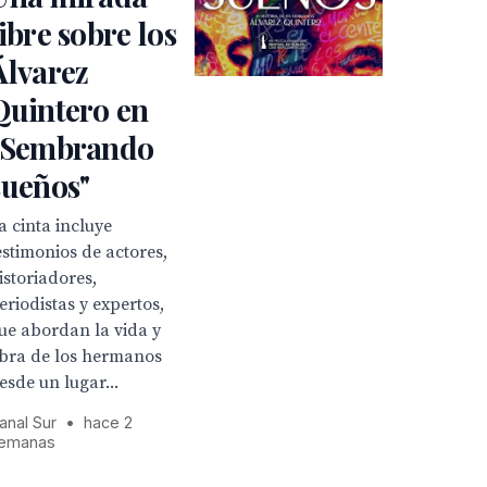
libre sobre los
Álvarez
Quintero en
"Sembrando
sueños"
a cinta incluye
estimonios de actores,
istoriadores,
eriodistas y expertos,
ue abordan la vida y
bra de los hermanos
esde un lugar...
anal Sur
•
hace 2
emanas