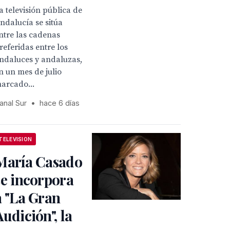
a televisión pública de
ndalucía se sitúa
ntre las cadenas
referidas entre los
ndaluces y andaluzas,
n un mes de julio
arcado...
anal Sur
•
hace 6 días
TELEVISION
María Casado
se incorpora
a "La Gran
Audición", la