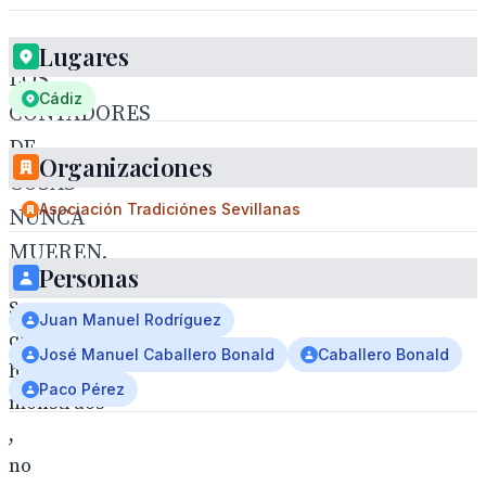
Lugares
LOS
Cádiz
CONTADORES
DE
Organizaciones
COSAS
Asociación Tradiciónes Sevillanas
NUNCA
MUEREN.
Personas
Seguro
Juan Manuel Rodríguez
que
José Manuel Caballero Bonald
Caballero Bonald
hay
Paco Pérez
monstruos
,
no