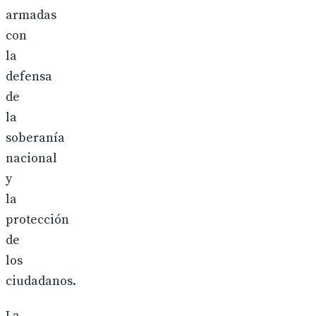
armadas
con
la
defensa
de
la
soberanía
nacional
y
la
protección
de
los
ciudadanos.
La