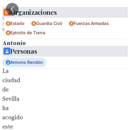
Organizaciones
1
Estado
Guardia Civil
Fuerzas Armadas
/
8
Ejército de Tierra
Antonio
Personas
Rendón
.
Antonio Rendón
La
ciudad
de
Sevilla
ha
acogido
este