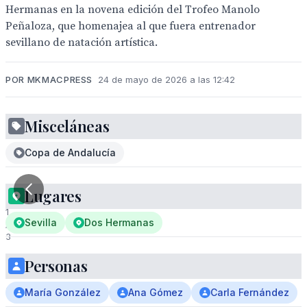
Hermanas en la novena edición del Trofeo Manolo
Peñaloza, que homenajea al que fuera entrenador
sevillano de natación artística.
POR MKMACPRESS
24 de mayo de 2026 a las 12:42
Misceláneas
Copa de Andalucía
Lugares
1
Sevilla
Dos Hermanas
/
3
Personas
El
Club
María González
Ana Gómez
Carla Fernández