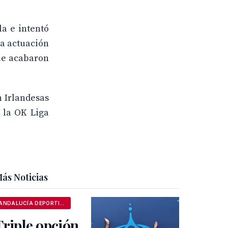
la e intentó
na actuación
que acabaron
n Irlandesas
e la OK Liga
ás Noticias
ANDALUCÍA DEPORTIVA
Triple opción