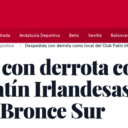
rtada
Andalucía Deportiva
Betis
Sevilla
Balonce
portiva
Despedida con derrota como local del Club Patín Ir
con derrota c
tín Irlandesas
 Bronce Sur