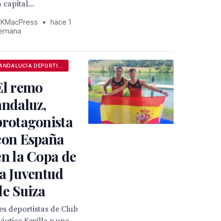
a capital...
KMacPress
•
hace 1
emana
ANDALUCÍA DEPORTIVA
El remo
andaluz,
protagonista
con España
en la Copa de
la Juventud
de Suiza
es deportistas de Club