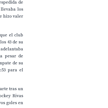
despedida de
 llevaba los
e hizo valer
que el club
los 43 de su
 adelantaba
 a pesar de
mpate de su
:53 para el
arte tras un
ockey Rivas
vos goles en