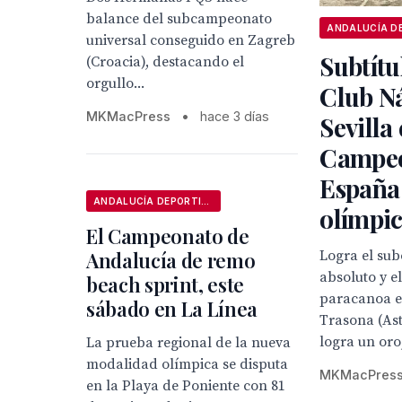
balance del subcampeonato
universal conseguido en Zagreb
Subtítu
(Croacia), destacando el
orgullo...
Club N
MKMacPress
•
hace 3 días
Sevilla 
Campeo
España 
ANDALUCÍA DEPORTIVA
olímpi
El Campeonato de
Andalucía de remo
Logra el su
absoluto y el
beach sprint, este
paracanoa en
sábado en La Línea
Trasona (Ast
logra un oro,
La prueba regional de la nueva
modalidad olímpica se disputa
MKMacPres
en la Playa de Poniente con 81