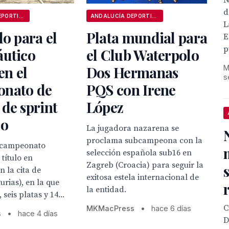
N
d
ANDALUCÍA DEPORTIVA
ANDALUCÍA DEPORTIVA
L
lo para el
Plata mundial para
E
p
áutico
el Club Waterpolo
en el
Dos Hermanas
M
s
nato de
PQS con Irene
de sprint
López
co
La jugadora nazarena se
proclama subcampeona con la
bcampeonato
selección española sub16 en
 título en
Zagreb (Croacia) para seguir la
 la cita de
exitosa estela internacional de
urias), en la que
la entidad.
 seis platas y 14...
C
MKMacPress
•
hace 6 días
s
•
hace 4 días
D