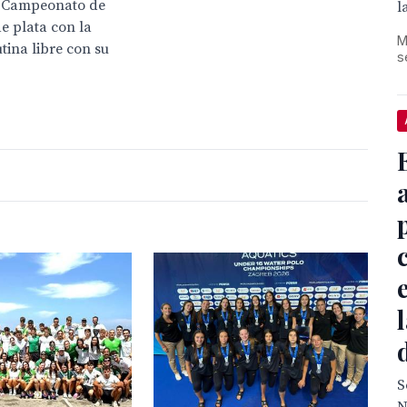
el Campeonato de
l
e plata con la
M
tina libre con su
s
S