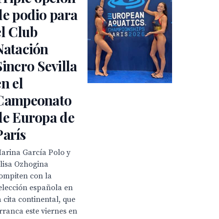
de podio para
el Club
Natación
Sincro Sevilla
en el
Campeonato
de Europa de
París
arina García Polo y
lisa Ozhogina
ompiten con la
elección española en
a cita continental, que
rranca este viernes en