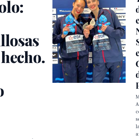
olo:
llosas
 hecho.
o
M
A
c
s
l
a