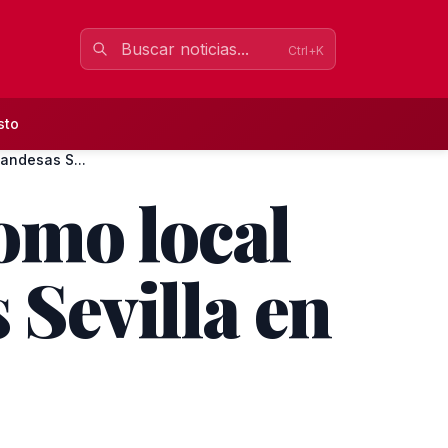
Ctrl+K
sto
landesas S...
omo local
 Sevilla en