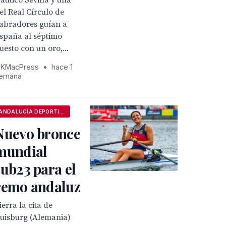
áutico Sevilla y una
el Real Círculo de
abradores guían a
spaña al séptimo
uesto con un oro,...
KMacPress
•
hace 1
emana
ANDALUCÍA DEPORTIVA
Nuevo bronce
mundial
sub23 para el
remo andaluz
ierra la cita de
uisburg (Alemania)