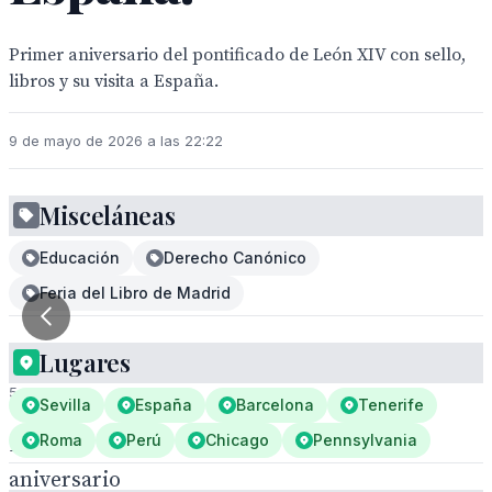
Primer aniversario del pontificado de León XIV con sello,
libros y su visita a España.
9 de mayo de 2026 a las 22:22
Misceláneas
Educación
Derecho Canónico
Feria del Libro de Madrid
1
Lugares
/
5
Sevilla
España
Barcelona
Tenerife
Roma
Perú
Chicago
Pennsylvania
Primer
aniversario