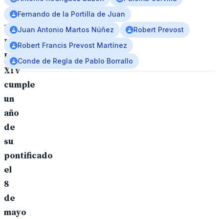
Fernando de la Portilla de Juan
El
Juan Antonio Martos Núñez
Robert Prevost
Papa
Robert Francis Prevost Martínez
León
Conde de Regla de Pablo Borrallo
XIV
cumple
un
año
de
su
pontificado
el
8
de
mayo