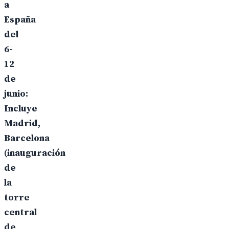
a
España
del
6-
12
de
junio:
Incluye
Madrid,
Barcelona
(inauguración
de
la
torre
central
de