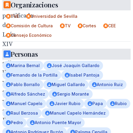
Organizaciones
del
pontificado
TVE
Universidad de Sevilla
de
Comisión de Cultura
TV
Cortes
CEE
León
Consejo Económico
XIV
Personas
con
sello,
Marina Bernal
José Joaquín Gallardo
libros
Fernando de la Portilla
Isabel Pantoja
y
Pablo Borrallo
Miguel Gallardo
Antonio Ruiz
su
Alfredo Sánchez
Sergio Morante
visita
Manuel Capelo
Javier Rubio
Papa
Rubio
a
Raul Berzosa
Manuel Capelo Hernández
España.
Pedro
Antonio Puente Mayor
Antonio Rodríguez Buzón
Paloma Cervilla