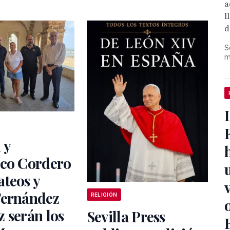
a
l
d
S
m
 y
sco Cordero
teos y
Fernández
RELIGIÓN
 serán los
Sevilla Press