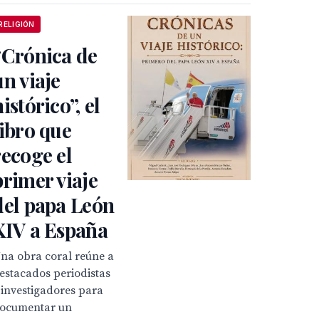
RELIGIÓN
“Crónica de
un viaje
histórico”, el
libro que
recoge el
primer viaje
del papa León
XIV a España
na obra coral reúne a
estacados periodistas
 investigadores para
ocumentar un