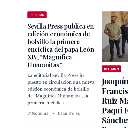
RELIGIÓN
Sevilla Press publica en
edición económica de
bolsillo la primera
encíclica del papa León
XIV, “Magnífica
Humanitas”
RELIGIÓN
La editorial Sevilla Press ha
Joaquín
puesto en circulación una nueva
Franci
edición económica de bolsillo
de “Magnífica Humanitas”, la
Ruiz Ma
primera encíclica...
Paqui 
21Noticias
•
hace 3 días
Sánchez