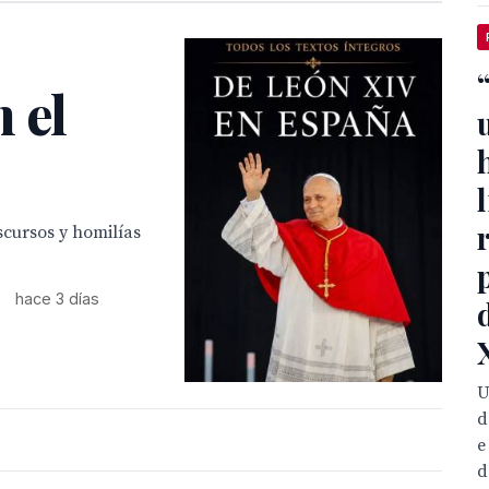
 el
scursos y homilías
•
hace 3 días
U
d
e
d