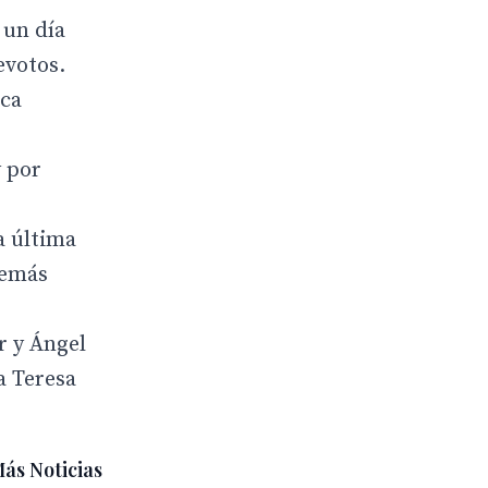
 un día
evotos.
rca
 por
a última
demás
r y Ángel
a Teresa
ás Noticias