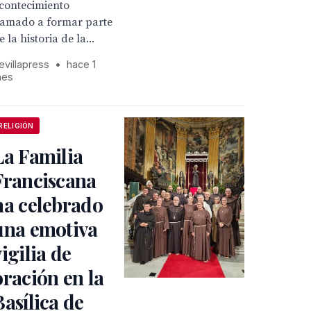
contecimiento
lamado a formar parte
e la historia de la...
evillapress
•
hace 1
es
RELIGIÓN
La Familia
Franciscana
ha celebrado
una emotiva
vigilia de
oración en la
Basílica de