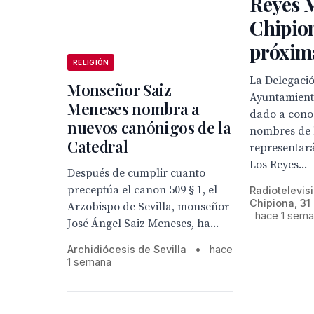
Reyes 
Chipion
próxim
RELIGIÓN
La Delegació
Monseñor Saiz
Ayuntamient
Meneses nombra a
dado a cono
nuevos canónigos de la
nombres de 
Catedral
representar
Los Reyes...
Después de cumplir cuanto
preceptúa el canon 509 § 1, el
Radiotelevis
Chipiona, 31
Arzobispo de Sevilla, monseñor
hace 1 sem
José Ángel Saiz Meneses, ha...
Archidiócesis de Sevilla
•
hace
1 semana