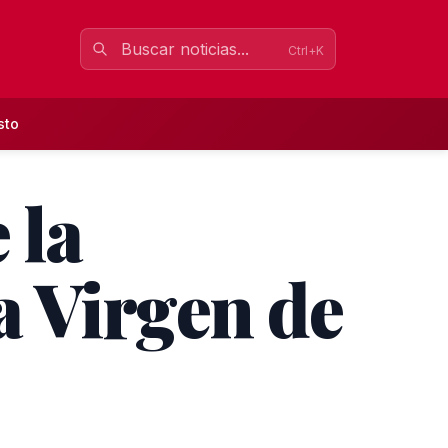
Ctrl+K
sto
 la
la Virgen de