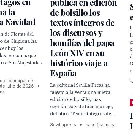
Magos en
publica en edición
a la
de bolsillo los
a Navidad
textos íntegros de
L
los discursos y
n de Fiestas del
h
homilías del papa
o de Chipiona ha
e
cer hoy los
o
León XIV en su
las personas que
d
histórico viaje a
án a Sus Majestades
G
España
u
ión municipal de
h
La editorial Sevilla Press ha
 de julio de 2026
•
ana
puesto a la venta una nueva
edición de bolsillo, más
económica y de fácil manejo,
del libro “Textos íntegros de...
Sevillapress
•
hace 1 semana