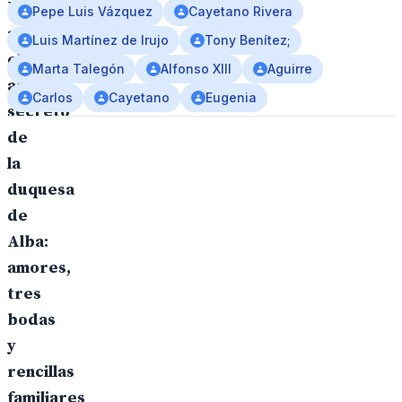
Netflix
Pepe Luis Vázquez
Cayetano Rivera
abre
Luis Martínez de Irujo
Tony Benítez;
el
Marta Talegón
Alfonso XIII
Aguirre
archivo
Carlos
Cayetano
Eugenia
secreto
de
la
duquesa
de
Alba:
amores,
tres
bodas
y
rencillas
familiares