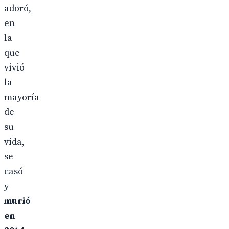
adoró,
en
la
que
vivió
la
mayoría
de
su
vida,
se
casó
y
murió
en