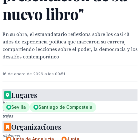
nuevo libro"
En su obra, el exmandatario reflexiona sobre los casi 40
años de experiencia política que marcaron su carrera,
compartiendo lecciones sobre el poder, la democracia y los
desafíos contemporáneo
16 de enero de 2026 a las 00:51
Lugares
Tres
hombres
Sevilla
Santiago de Compostela
en
trajes
posan
Organizaciones
con
diplomas
Junta de Andalucía
Junta