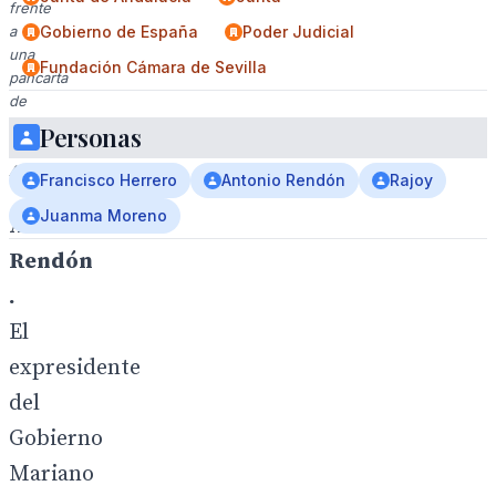
frente
a
Gobierno de España
Poder Judicial
una
Fundación Cámara de Sevilla
pancarta
de
la
Personas
Fundación
Amara.
Francisco Herrero
Antonio Rendón
Rajoy
Juanma Moreno
Antonio
Rendón
.
El
expresidente
del
Gobierno
Mariano