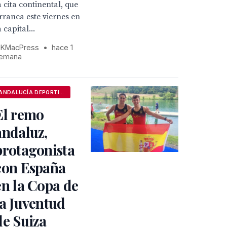
a cita continental, que
rranca este viernes en
a capital...
KMacPress
•
hace 1
emana
ANDALUCÍA DEPORTIVA
El remo
andaluz,
protagonista
con España
en la Copa de
la Juventud
de Suiza