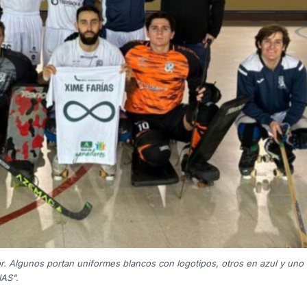
 Algunos portan uniformes blancos con logotipos, otros en azul y uno 
IAS".