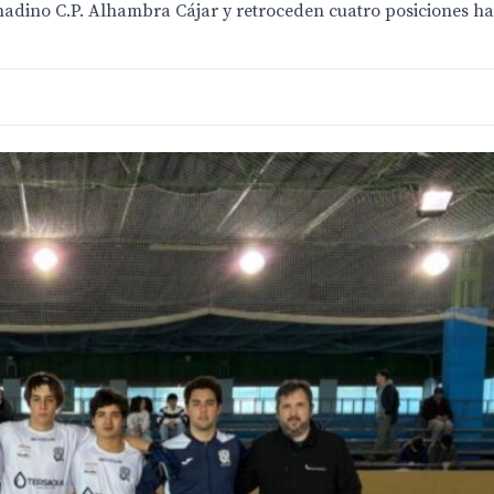
nadino C.P. Alhambra Cájar y retroceden cuatro posiciones ha