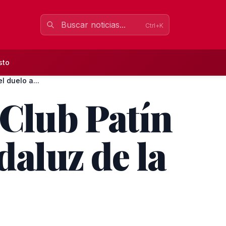
Ctrl+K
sto
l duelo a...
 Club Patín
daluz de la