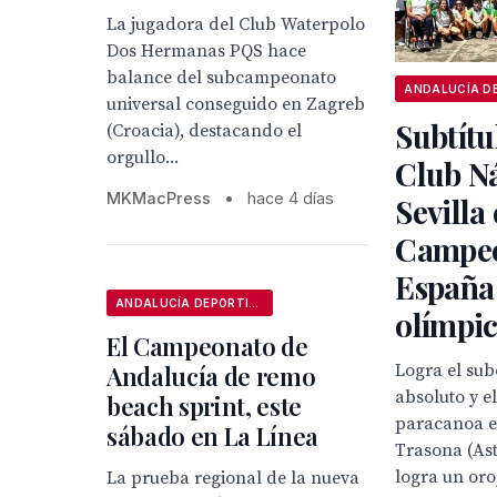
La jugadora del Club Waterpolo
Dos Hermanas PQS hace
balance del subcampeonato
universal conseguido en Zagreb
Subtítu
(Croacia), destacando el
orgullo...
Club N
MKMacPress
•
hace 4 días
Sevilla 
Campeo
España 
ANDALUCÍA DEPORTIVA
olímpi
El Campeonato de
Andalucía de remo
Logra el su
absoluto y el
beach sprint, este
paracanoa en
sábado en La Línea
Trasona (Ast
logra un oro,
La prueba regional de la nueva