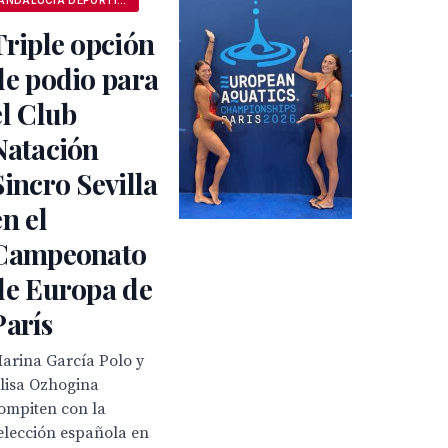
ANDALUCÍA DEPORTIVA
Triple opción
de podio para
el Club
Natación
Sincro Sevilla
en el
Campeonato
de Europa de
París
arina García Polo y
lisa Ozhogina
ompiten con la
elección española en