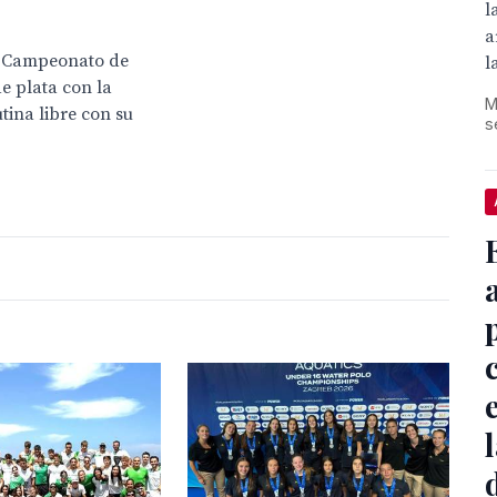
l
a
el Campeonato de
l
e plata con la
M
tina libre con su
s