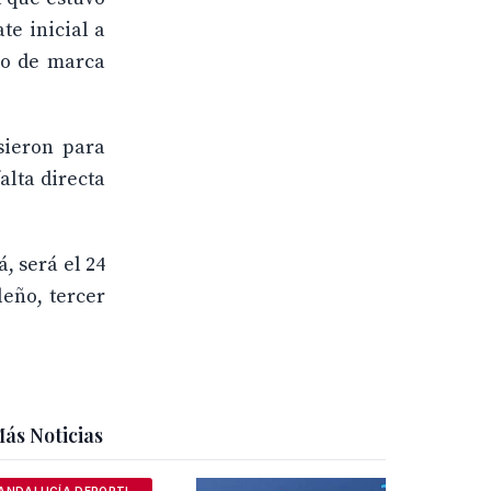
e inicial a
llo de marca
sieron para
alta directa
, será el 24
leño, tercer
ás Noticias