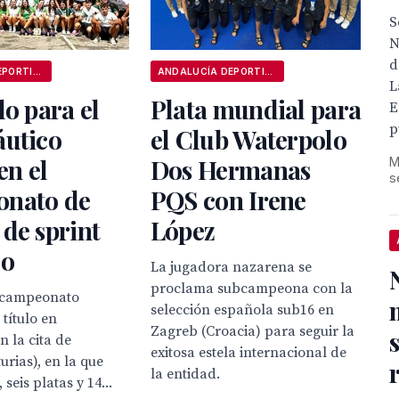
S
N
d
ANDALUCÍA DEPORTIVA
ANDALUCÍA DEPORTIVA
L
lo para el
Plata mundial para
E
p
áutico
el Club Waterpolo
en el
Dos Hermanas
M
s
nato de
PQS con Irene
de sprint
López
co
La jugadora nazarena se
proclama subcampeona con la
bcampeonato
selección española sub16 en
 título en
Zagreb (Croacia) para seguir la
 la cita de
exitosa estela internacional de
urias), en la que
la entidad.
 seis platas y 14...