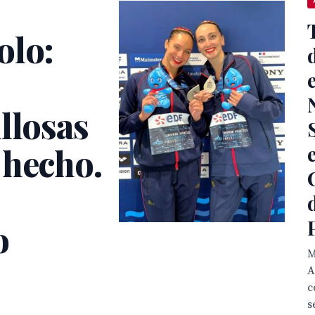
olo:
llosas
 hecho.
o
M
A
c
s