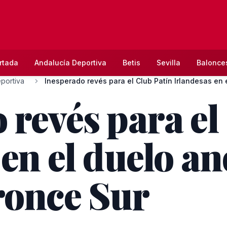
rtada
Andalucía Deportiva
Betis
Sevilla
Balonce
portiva
Inesperado revés para el Club Patín Irlandesas en e
 revés para el
en el duelo an
ronce Sur