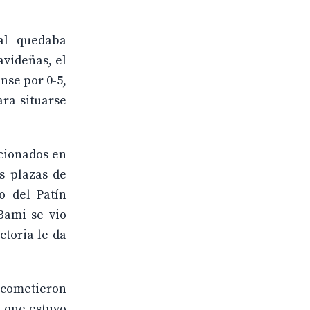
nal quedaba
avideñas, el
nse por 0-5,
ara situarse
icionados en
s plazas de
o del Patín
Bami se vio
ctoria le da
 cometieron
a que estuvo