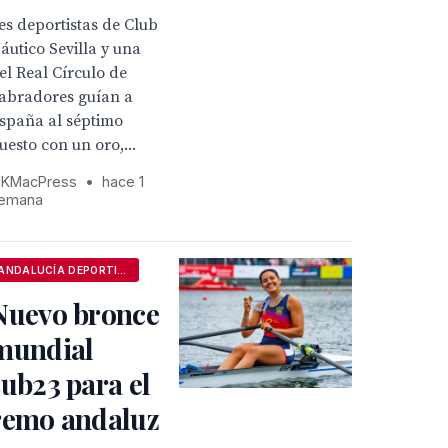
es deportistas de Club
áutico Sevilla y una
el Real Círculo de
abradores guían a
spaña al séptimo
uesto con un oro,...
KMacPress
•
hace 1
emana
ANDALUCÍA DEPORTIVA
Nuevo bronce
mundial
sub23 para el
remo andaluz