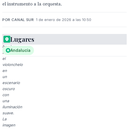
el instrumento a la orquesta.
POR CANAL SUR
1 de enero de 2026 a las 10:50
Lugares
Un
hombre
Andalucía
toca
el
violonchelo
en
un
escenario
oscuro
con
una
iluminación
suave.
La
imagen