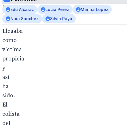
el
triunfo.
Edu Alcaraz
Lucía Pérez
Marina López
ANDRÉS
TRONCOSO
Naia Sánchez
Silvia Raya
Llegaba
como
víctima
propicia
y
así
ha
sido.
El
colista
del