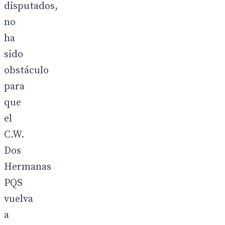
disputados,
no
ha
sido
obstáculo
para
que
el
C.W.
Dos
Hermanas
PQS
vuelva
a