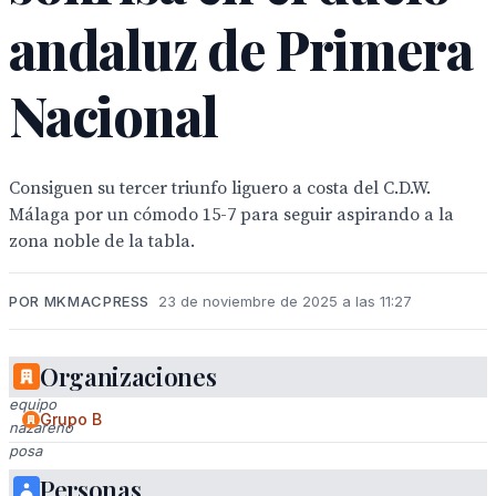
andaluz de Primera
Nacional
Consiguen su tercer triunfo liguero a costa del C.D.W.
Málaga por un cómodo 15-7 para seguir aspirando a la
zona noble de la tabla.
POR MKMACPRESS
23 de noviembre de 2025 a las 11:27
Organizaciones
El
equipo
Grupo B
nazareno
posa
tras
Personas