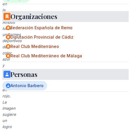
en
la
Organizaciones
cintura.
Ambos
Federación Española de Remo
lucen
uniformes
Diputación Provincial de Cádiz
deportivos
Real Club Mediterráneo
de
color
Real Club Mediterráneo de Málaga
azul
y
blanco,
Personas
con
detalles
Antonio Barbero
en
rojo.
La
imagen
sugiere
un
logro