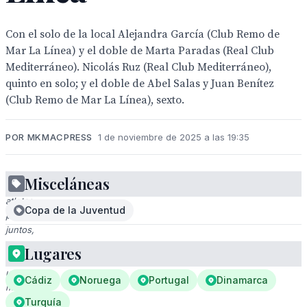
Con el solo de la local Alejandra García (Club Remo de
Mar La Línea) y el doble de Marta Paradas (Real Club
Mediterráneo). Nicolás Ruz (Real Club Mediterráneo),
quinto en solo; y el doble de Abel Salas y Juan Benítez
(Club Remo de Mar La Línea), sexto.
POR MKMACPRESS
1 de noviembre de 2025 a las 19:35
Misceláneas
Dos
atletas
Copa de la Juventud
posan
juntos,
uno
Lugares
con
una
Cádiz
Noruega
Portugal
Dinamarca
medalla
dorada
Turquía