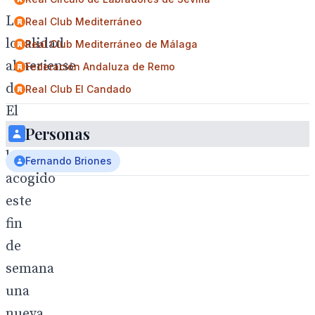
La
Real Club Mediterráneo
localidad
Real Club Mediterráneo de Málaga
almeriense
Federación Andaluza de Remo
de
Real Club El Candado
El
Personas
Ejido
ha
Fernando Briones
acogido
este
fin
de
semana
una
nueva