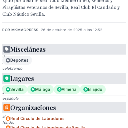
Ejido por delante Real Club Mediterráneo, Remeros y
Piragüistas Veteranos de Sevilla, Real Club El Candado y
Club Náutico Sevilla.
POR MKMACPRESS
26 de octubre de 2025 a las 12:52
Misceláneas
Equipo
de
Deportes
remo
celebrando
en
Lugares
el
podio,
Sevilla
Málaga
Almería
El Ejido
banderas
española
y
Organizaciones
nacional
al
Real Círculo de Labradores
fondo.
Real Círculo de Labradores de Sevilla