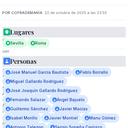
POR COFRADEMANÍA
22 de octubre de 2025 a las 23:55
Lugares
A
una
Sevilla
Roma
Virgen
con
un
Personas
manto
y
José Manuel García Bautista
Pablo Borrallo
corona
dorada,
Miguel Gallardo Rodríguez
rodeada
José Joaquín Gallardo Rodríguez
por
flores.
Fernando Salazar
Ángel Bajuelo
El
Guillermo Sánchez
Javier Macías
texto
en
Isabel Morillo
Javier Montiel
Manu Gómez
la
Antonio Talegon
Sergio Sopeña Carriazo