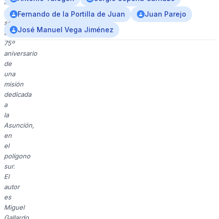
imagen
es
Fernando de la Portilla de Juan
Juan Parejo
sobre
José Manuel Vega Jiménez
el
75º
aniversario
de
una
misión
dedicada
a
la
Asunción,
en
el
polígono
sur.
El
autor
es
Miguel
Gallardo