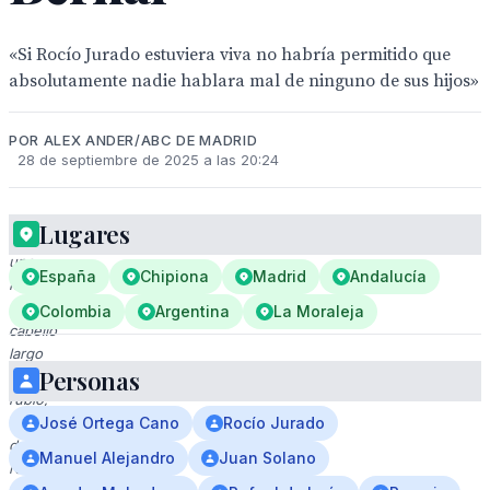
«Si Rocío Jurado estuviera viva no habría permitido que
absolutamente nadie hablara mal de ninguno de sus hijos»
POR ALEX ANDER/ABC DE MADRID
28 de septiembre de 2025 a las 20:24
Lugares
A
una
España
Chipiona
Madrid
Andalucía
mujer
con
Colombia
Argentina
La Moraleja
cabello
largo
Personas
y
rubio,
vestida
José Ortega Cano
Rocío Jurado
de
Manuel Alejandro
Juan Solano
rosa,