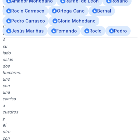
sosteniendo
Amador Mohedano
Rafael de León
Rosario
un
Rocío Carrasco
Ortega Cano
Bernal
ramo
de
Pedro Carrasco
Gloria Mohedano
flores
Jesús Mariñas
Fernando
Rocío
Pedro
blancas.
A
su
lado
están
dos
hombres,
uno
con
una
camisa
a
cuadros
y
el
otro
con