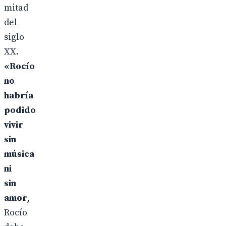
mitad
del
siglo
XX.
«Rocío
no
habría
podido
vivir
sin
música
ni
sin
amor
,
Rocío