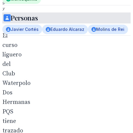
gradas
y
techos
Personas
altos.
Javier Cortés
Eduardo Alcaraz
Molins de Rei
El
curso
liguero
del
Club
Waterpolo
Dos
Hermanas
PQS
tiene
trazado