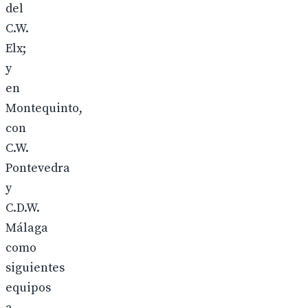
del
C.W.
Elx;
y
en
Montequinto,
con
C.W.
Pontevedra
y
C.D.W.
Málaga
como
siguientes
equipos
a