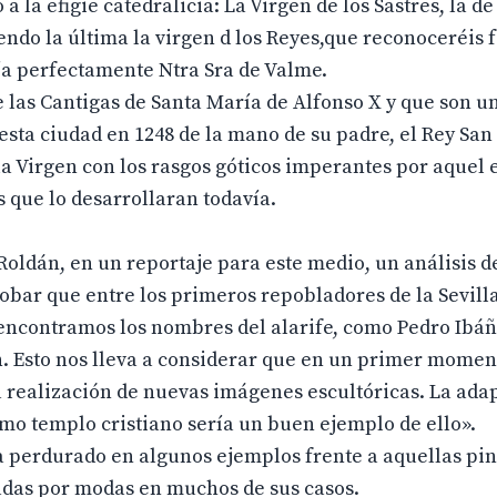
 la efigie catedralicia: La Virgen de los Sastres, la de
endo la última la virgen d los Reyes,que reconoceréis 
ría perfectamente Ntra Sra de Valme.
 las Cantigas de Santa María de Alfonso X y que son u
 esta ciudad en 1248 de la mano de su padre, el Rey Sa
 la Virgen con los rasgos góticos imperantes por aquel
 que lo desarrollaran todavía.
 Roldán, en un reportaje para este medio, un análisis d
bar que entre los primeros repobladores de la Sevilla
 encontramos los nombres del alarife, como Pedro Ibáñ
n. Esto nos lleva a considerar que en un primer mome
a realización de nuevas imágenes escultóricas. La ada
mo templo cristiano sería un buen ejemplo de ello».
a perdurado en algunos ejemplos frente a aquellas pi
das por modas en muchos de sus casos.