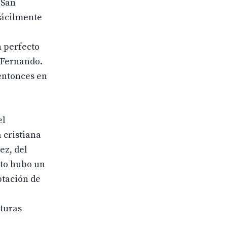
 San
fácilmente
n perfecto
n Fernando.
 entonces en
el
 cristiana
ez, del
nto hubo un
ptación de
nturas