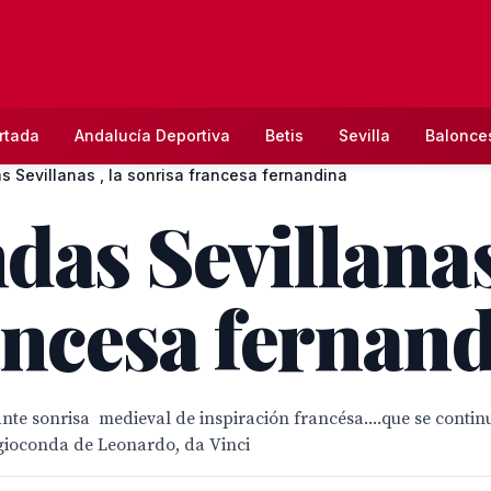
rtada
Andalucía Deportiva
Betis
Sevilla
Balonce
 Sevillanas , la sonrisa francesa fernandina
as Sevillanas 
ancesa fernan
inante sonrisa medieval de inspiración francésa....que se conti
 gioconda de Leonardo, da Vinci