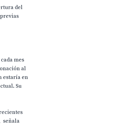
rtura del
 previas
l cada mes
donación al
n estaría en
ctual. Su
recientes
, señala