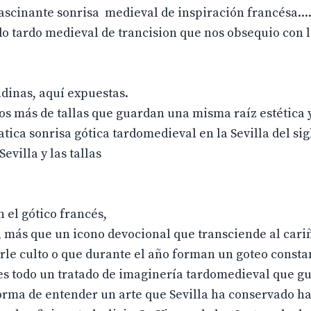
 fascinante sonrisa medieval de inspiración francésa...
o tardo medieval de trancision que nos obsequio con 
ndinas, aquí expuestas.
los más de tallas que guardan una misma raíz estética 
ica sonrisa gótica tardomedieval en la Sevilla del sigl
evilla y las tallas
 el gótico francés,
s, más que un icono devocional que transciende al cari
irle culto o que durante el año forman un goteo consta
l; es todo un tratado de imaginería tardomedieval que g
orma de entender un arte que Sevilla ha conservado ha