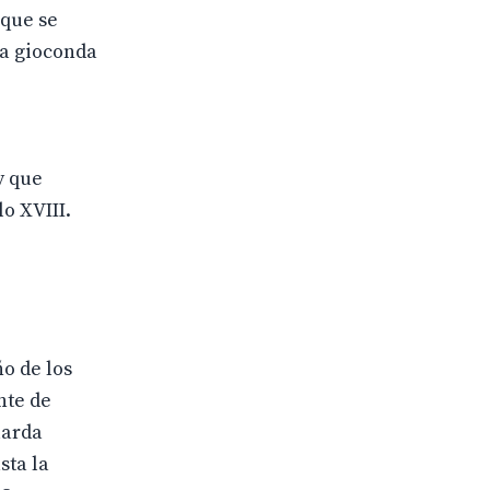
.que se
la gioconda
y que
o XVIII.
ño de los
nte de
uarda
sta la