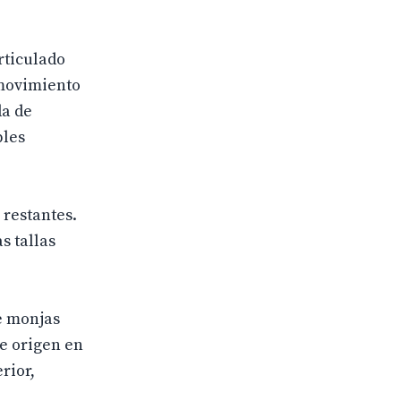
rticulado
 movimiento
da de
ples
 restantes.
s tallas
e monjas
le origen en
rior,