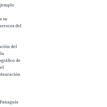
 ejemplo
a su
arrocos del
ación del
 la
ográfico de
el
stauración
a Panaguia