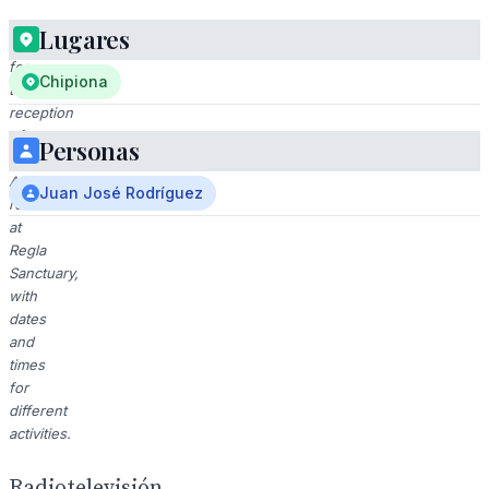
Lugares
Flyer
for
Chipiona
the
reception
of
Personas
Carlo
Acutis's
Juan José Rodríguez
relic
at
Regla
Sanctuary,
with
dates
and
times
for
different
activities.
Radiotelevisión