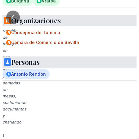
Bulgaria
Vratsa
Organizaciones
Una
reunión
Consejería de Turismo
de
Cámara de Comercio de Sevilla
trabajo
en
una
Personas
sala
con
Antonio Rendón
personas
sentadas
en
mesas,
sosteniendo
documentos
y
charlando.
1