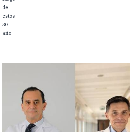
de
estos
30
año