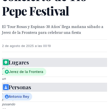
Pepe Festival
El ‘Tour Rosas y Espinas-30 Años’ llega mañana sábado a
Jerez de la Frontera para celebrar una fiesta
2 de agosto de 2025 a las 00:19
Lugares
Una
mujer
Jerez de la Frontera
con
un
abrigo
Personas
rojo
y
Antonio Rey
plumas,
posando