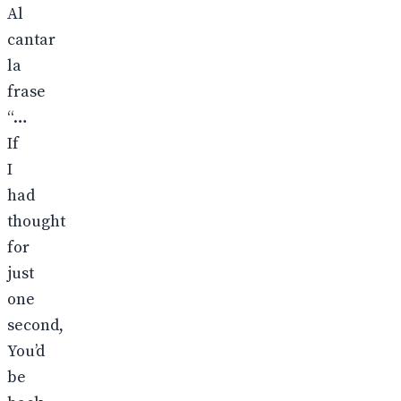
Al
cantar
la
frase
“…
If
I
had
thought
for
just
one
second,
You’d
be