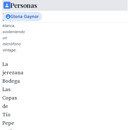
rizado
Personas
y
una
Gloria Gaynor
chaqueta
blanca,
sosteniendo
un
micrófono
vintage.
La
jerezana
Bodega
Las
Copas
de
Tío
Pepe