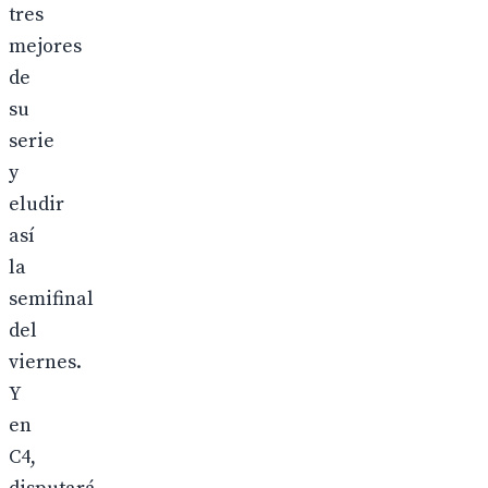
tres
mejores
de
su
serie
y
eludir
así
la
semifinal
del
viernes.
Y
en
C4,