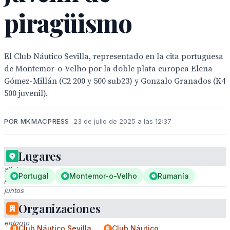
piragüismo
El Club Náutico Sevilla, representado en la cita portuguesa
de Montemor-o-Velho por la doble plata europea Elena
Gómez-Millán (C2 200 y 500 sub23) y Gonzalo Granados (K4
500 juvenil).
POR MKMACPRESS
23 de julio de 2025 a las 12:37
Lugares
Dos
atletas
Portugal
Montemor-o-Velho
Rumanía
posan
juntos
en
Organizaciones
un
entorno
Club Náutico Sevilla
Club Náutico