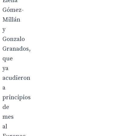
Elena
Gómez-
Millán
y
Gonzalo
Granados,
que
ya
acudieron
a
principios
de
mes
al