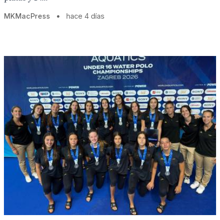
MKMacPress
•
hace 4 días