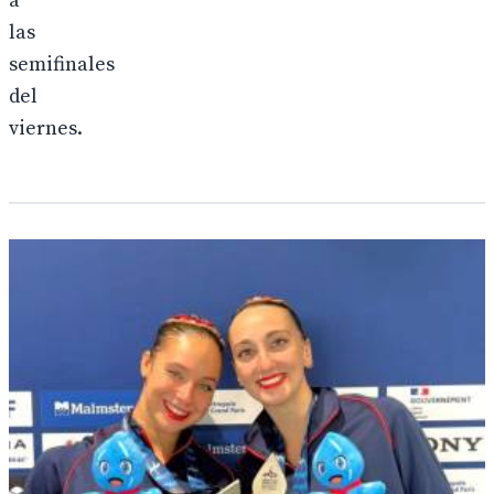
a
las
semifinales
del
viernes.