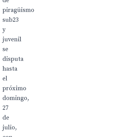
de
piragüismo
sub23
y
juvenil
se
disputa
hasta
el
próximo
domingo,
27
de
julio,