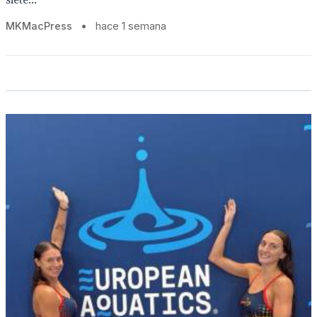
siete...
MKMacPress
•
hace 1 semana