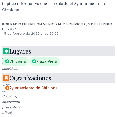
tríptico informativo que ha editado el Ayuntamiento de
Chipiona
POR RADIOTELEVISIÓN MUNICIPAL DE CHIPIONA, 5 DE FEBRERO
DE 2025.
5 de febrero de 2025 a las 20:05
Lugares
Programa
detallado
Chipiona
Plaza Vieja
de
actividades
del
Organizaciones
Carnaval
2025
Ayuntamiento de Chipiona
en
Chipiona,
incluyendo
presentación
oficial,