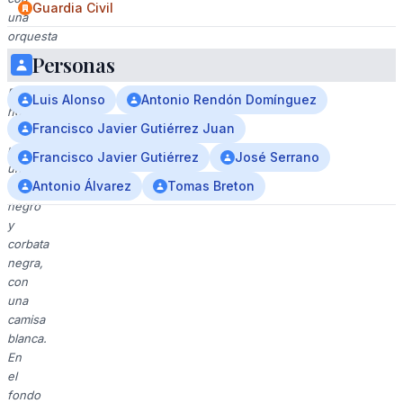
Guardia Civil
una
orquesta
al
Personas
fondo.
El
Luis Alonso
Antonio Rendón Domínguez
hombre
Francisco Javier Gutiérrez Juan
está
usando
Francisco Javier Gutiérrez
José Serrano
un
Antonio Álvarez
Tomas Breton
traje
negro
y
corbata
negra,
con
una
camisa
blanca.
En
el
fondo