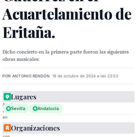
Acuartelamiento de
Eritaña.
Dicho concierto en la primera parte fueron las siguientes
obras musicales:
POR ANTONIO RENDÓN
18 de octubre de 2024 a las 23:53
Lugares
Un
hombre
Sevilla
Andalucía
cantando
en
un
Organizaciones
escenario
con